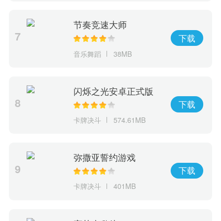
节奏竞速大师
7
下载
音乐舞蹈
38MB
闪烁之光安卓正式版
8
下载
卡牌决斗
574.61MB
弥撒亚誓约游戏
9
下载
卡牌决斗
401MB