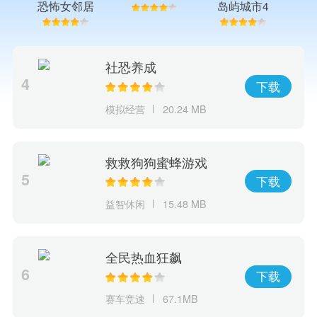
恐怖女邻居
岛屿城市4
比
模拟人生大
亨
社恐养成
4
下载
模拟经营
20.24 MB
救救狗狗蜜蜂游戏
5
下载
益智休闲
15.48 MB
全民热血狂飙
6
下载
赛车竞速
67.1MB