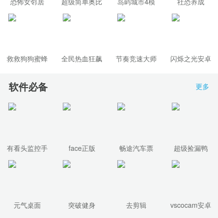
恐怖女邻居
超级简单奥比
岛屿城市4模
社恐养成
拟人生大亨
救救狗狗蜜蜂
全民热血狂飙
节奏竞速大师
闪烁之光安卓
游戏
正式版
软件必备
更多
有看头监控手
face正版
畅途汽车票
超级捡漏鸭
机安卓版
元气桌面
突破健身
去剪辑
vscocam安卓