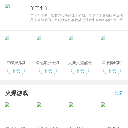
羊了个羊
2022-10-25 21:00:11
羊了个羊是一款非常火热的休闲游戏。羊了个羊最新版中玩法
是非常简单的，不过玩家们在挑战的过程中难免都会出现一些
不容易挑战的关卡，这也是该游戏比较有趣的一个地方，该游
戏的挑战是没有限制次数的，玩家们都可以自由来闯关，还有
道具可以帮助你来
可汗学院中文版 v5.2.5 官方电脑版
功夫激战3
命运歌姬最新
火柴人觉醒最
星辰降临时
版
新兑换码版
下载
下载
下载
下载
火爆游戏
更多
Veyon(电子教室管理软件) v4.5.2 官方版