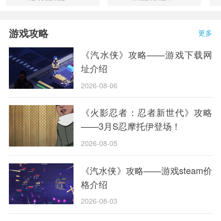
直很火热的游戏
收藏了非常多养
类型，在游戏中
成小游戏，像什
还原了现实中足
么口袋妖怪、宠
游戏攻略
更多
球赛事。游戏的
物模拟器和旅行
内容多数是以真
蛙最受广大玩家
实的足球比赛规
们的好评，其丰
《汽水侠》攻略——游戏下载网
则为蓝本，让众
富的玩法和剧
址介绍
多玩家也能在虚
情，不管是男生
拟的游......
还是女生都......
2026-08-06
《火影忍者：忍者新世代》攻略
——3月S忍摩托伊登场！
2026-08-05
《汽水侠》攻略——游戏steam价
格介绍
2026-08-03