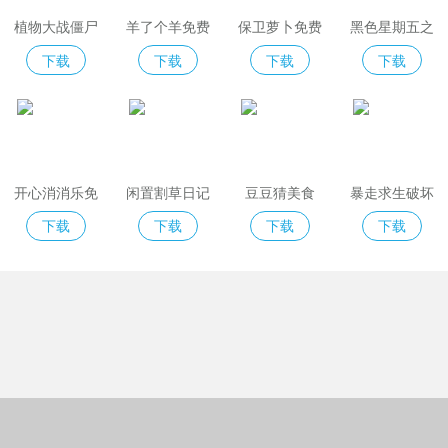
植物大战僵尸
羊了个羊免费
保卫萝卜免费
黑色星期五之
2免费版
版
夜indiecross
下载
下载
下载
下载
开心消消乐免
闲置割草日记
豆豆猜美食
暴走求生破坏
费版
模拟器
下载
下载
下载
下载
Copyright © 2018-2022绿城格夫下载站