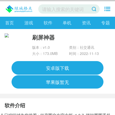
首页
游戏
软件
单机
资讯
专题
刷屏神器
版本：v1.0
类别：社交通讯
大小：173.0MB
时间：2022-11-13
安卓版下载
苹果版暂无
软件介绍
今日编辑铺为您推荐 :
丝恋圈交友官方版v1.0.7
咪咕圈圈手机