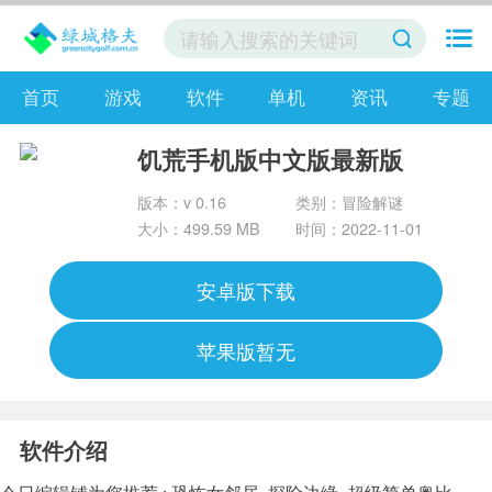
首页
游戏
软件
单机
资讯
专题
饥荒手机版中文版最新版
版本：v 0.16
类别：冒险解谜
大小：499.59 MB
时间：2022-11-01
安卓版下载
苹果版暂无
软件介绍
今日编辑铺为您推荐 :
恐怖女邻居
探险边缘
超级简单奥比