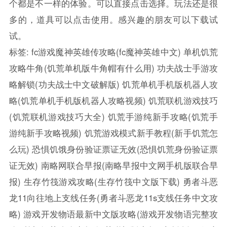
个都是不一样的体验。可以直接点击选择。玩法还是很
多的，道具可以点击使用。感兴趣的朋友可以下载试
试。
标签:
fc游戏魔神英雄传攻略(fc魔神英雄中文)
单机饥荒
攻略牛角(饥荒单机版牛角帽有什么用)
功夫战士手游攻
略解锁(功夫战士中文破解版)
饥荒单机手机版机器人攻
略(饥荒单机手机版机器人攻略视频)
饥荒联机游戏技巧
(饥荒联机游戏技巧大全)
饥荒手游纯新手攻略(饥荒手
游纯新手攻略视频)
饥荒游戏模式新手教程(新手饥荒怎
么玩)
恐惧饥饿身份验证票证无效(恐惧饥荒身份验证票
证无效)
南略网联合早报(南略早报中文网手机版联合早
报)
生存竹筏游戏攻略(生存竹筏中文版下载)
勇者斗恶
龙11向往地上支线任务(勇者斗恶龙11s支线任务中文攻
略)
游戏开发物语最新中文版攻略(游戏开发物语完整攻