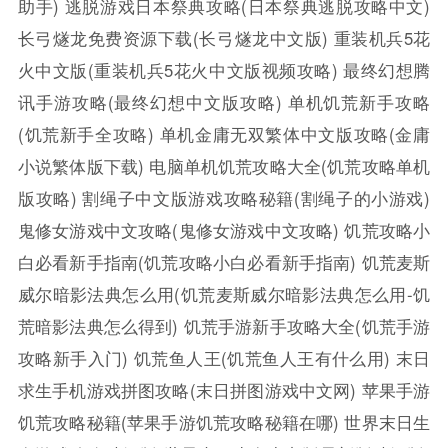
助手)
逃脱游戏日本祭典攻略(日本祭典逃脱攻略中文)
长弓燧龙免费资源下载(长弓燧龙中文版)
重装机兵5花
火中文版(重装机兵5花火中文版视频攻略)
最终幻想腾
讯手游攻略(最终幻想中文版攻略)
单机饥荒新手攻略
(饥荒新手全攻略)
单机金庸无双繁体中文版攻略(金庸
小说繁体版下载)
电脑单机饥荒攻略大全(饥荒攻略单机
版攻略)
割绳子中文版游戏攻略秘籍(割绳子的小游戏)
鬼修女游戏中文攻略(鬼修女游戏中文攻略)
饥荒攻略小
白必看新手指南(饥荒攻略小白必看新手指南)
饥荒麦斯
威尔暗影法典怎么用(饥荒麦斯威尔暗影法典怎么用-饥
荒暗影法典怎么得到)
饥荒手游新手攻略大全(饥荒手游
攻略新手入门)
饥荒鱼人王(饥荒鱼人王有什么用)
末日
求生手机游戏拼图攻略(末日拼图游戏中文网)
苹果手游
饥荒攻略秘籍(苹果手游饥荒攻略秘籍在哪)
世界末日生