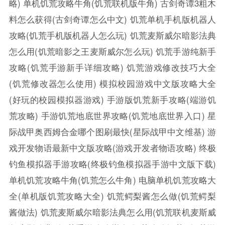
略)
单机饥荒攻略牛角(饥荒联机版牛角)
古剑奇谭3粗木
料怎么获得(古剑奇谭怎么中文)
饥荒单机手机版机器人
攻略(饥荒手机版机器人怎么玩)
饥荒麦斯威尔暗影法典
怎么用(饥荒暗影之王麦斯威尔怎么玩)
饥荒手游纯新手
攻略(饥荒手游新手详细攻略)
饥荒游戏修改技巧大全
(饥荒修改器怎么使用)
模拟校园游戏中文版攻略大全
(好玩的校园模拟器游戏)
手游版饥荒新手攻略(端游饥
荒攻略)
手游饥荒地底世界攻略(饥荒地底世界入口)
星
际战甲奥西姆合金哪个图刷最快(星际战甲中文维基)
游
戏开发物语最新中文版攻略(游戏开发者物语攻略)
终极
钓鱼模拟器手游攻略(终极钓鱼模拟器手游中文版下载)
单机饥荒攻略牛角(饥荒怎么牛角)
电脑单机饥荒攻略大
全(单机版饥荒攻略大全)
饥荒鳄梨酱怎么做(饥荒鳄梨
酱做法)
饥荒麦斯威尔暗影法典怎么用(饥荒联机麦斯威