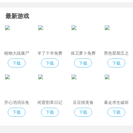
最新游戏
植物大战僵尸
羊了个羊免费
保卫萝卜免费
黑色星期五之
2免费版
版
夜indiecross
下载
下载
下载
下载
开心消消乐免
闲置割草日记
豆豆猜美食
暴走求生破坏
费版
模拟器
下载
下载
下载
下载