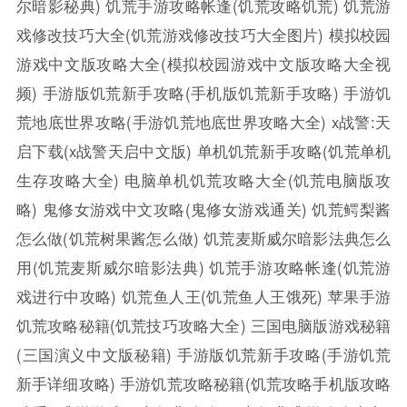
尔暗影秘典)
饥荒手游攻略帐逢(饥荒攻略饥荒)
饥荒游
戏修改技巧大全(饥荒游戏修改技巧大全图片)
模拟校园
游戏中文版攻略大全(模拟校园游戏中文版攻略大全视
频)
手游版饥荒新手攻略(手机版饥荒新手攻略)
手游饥
荒地底世界攻略(手游饥荒地底世界攻略大全)
x战警:天
启下载(x战警天启中文版)
单机饥荒新手攻略(饥荒单机
生存攻略大全)
电脑单机饥荒攻略大全(饥荒电脑版攻
略)
鬼修女游戏中文攻略(鬼修女游戏通关)
饥荒鳄梨酱
怎么做(饥荒树果酱怎么做)
饥荒麦斯威尔暗影法典怎么
用(饥荒麦斯威尔暗影法典)
饥荒手游攻略帐逢(饥荒游
戏进行中攻略)
饥荒鱼人王(饥荒鱼人王饿死)
苹果手游
饥荒攻略秘籍(饥荒技巧攻略大全)
三国电脑版游戏秘籍
(三国演义中文版秘籍)
手游版饥荒新手攻略(手游饥荒
新手详细攻略)
手游饥荒攻略秘籍(饥荒攻略手机版攻略