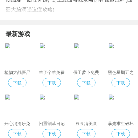
囧大脑洞强迫症攻略)
最新游戏
植物大战僵尸
羊了个羊免费
保卫萝卜免费
黑色星期五之
2免费版
版
夜indiecross
下载
下载
下载
下载
开心消消乐免
闲置割草日记
豆豆猜美食
暴走求生破坏
费版
模拟器
下载
下载
下载
下载