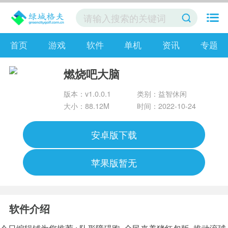
首页
游戏
软件
单机
资讯
专题
燃烧吧大脑
版本：v1.0.0.1
类别：益智休闲
大小：88.12M
时间：2022-10-24
安卓版下载
苹果版暂无
软件介绍
今日编辑铺为您推荐 :
队形障碍跑
全民来养猪红包版
推动滚球