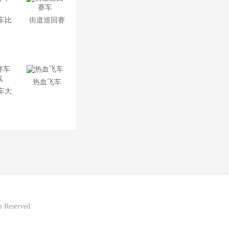
车比
街道巡回赛
车
热血飞车
车大
战
 Reserved