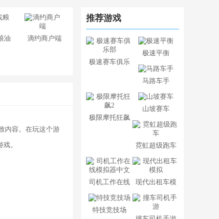
推荐游戏
粮油
滴约商户端
极速平衡
极速赛车俱乐
部
马路车手
山坡赛车
极限摩托狂飙
致内容。在玩这个游
2
游戏。
霓虹超级跑车
司机工作在线
现代出租车模
模拟器中文
拟
特技竞技场
撞车司机手游