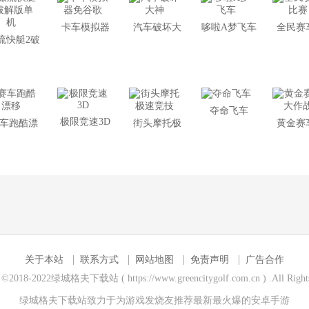
卡车模拟器
汽车破坏大
哆啦A梦飞车
全民赛
流快艇2破
免谷歌
神
赛
解版单机
夺命飞车
极限竞速3D
车跑酷漂
街头摩托极
黄金赛
移
速竞技
作
关于本站
联系方式
网站地图
免责声明
广告合作
t ©2018-2022绿城格夫下载站 ( https://www.greencitygolf.com.cn ) .All Rights
绿城格夫下载站致力于为游戏发烧友推荐最新最火爆的
安卓手游