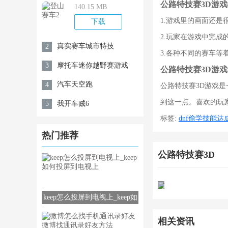
公路特技赛3D游戏
140.15 MB
1.游戏里的画面还
下载
2.玩家在游戏中完成
真实赛车城市特技
2
3.各种不同的赛车
摩托车迷你越野赛游戏
3
公路特技赛3D游戏
汽车天空跑
4
公路特技赛3D游戏
到这一点。喜欢的玩
我开车贼6
5
标签:
dnf偷学技能
热门推荐
公路特技赛3D
keep怎么投屏到电视上_keep如
何投屏到电视上
相关资讯