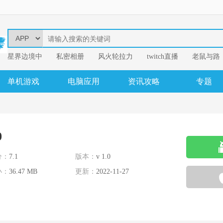
星界边境中
​私密相册
风火轮拉力
twitch直播
老鼠与路
易
我的英雄学
单机游戏
电脑应用
资讯攻略
专题
0
分：
7.1
版本：
v 1.0
小：
36.47 MB
更新：
2022-11-27