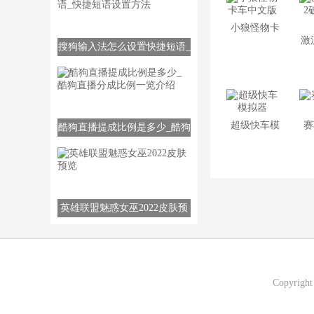
小狼怪物卡
激
搜狗输入法怎么设置快捷短语_
车中文版
快捷短语设置方法
超级快车模
赛
酷狗直播提成比例是多少_酷狗
直播分成比例一览介绍
拟器
英雄联盟魅惑女巫2022皮肤预
览
Copyrigh