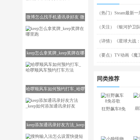
（热门）Steam最新
微博怎么找手机通讯录好友 微
博找通讯录好友方法
6》二连冠
（关注）《银河护卫队
8.5分
（详情）《星球大战
keep怎么拿奖牌_keep奖牌在哪
（要点）TV动画《魔
里跑
公布！
同类推荐
哈啰顺风车如何预约打车_哈啰
顺风车预约打车方法
崩
狂野飙车8免
谷歌
keep添加通讯录好友方法_keep
如何添加通讯录好友