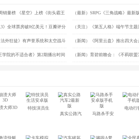
一周销量榜 《星空》上榜《街头霸王
（最新）SRPG《三角战略》最新
3》全球票房破8亿美元！豆瓣评分
（关注）《第五人格》端午节主题
：法外狂徒》有声誉系统和太空战斗
（新闻）《阿里云盘》推出四大会
王学院的不适合者》第2期播出时间
（新闻）育碧前瞻会：《不羁联盟
费公测！
溃大师3D
特技演员生
电动行
真实公路汽
马路杀手安
活安卓版
机
车2最新版
卓版手机版