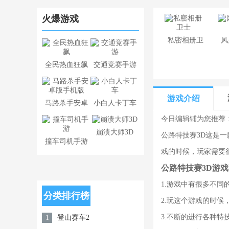
火爆游戏
​私密相册卫
风
士
全民热血狂飙
交通竞赛手游
游戏介绍
马路杀手安卓
小白人卡丁车
今日编辑铺为您推荐 
版手机版
崩溃大师3D
公路特技赛3D这是
撞车司机手游
戏的时候，玩家需要
公路特技赛3D游戏
1.游戏中有很多不
分类排行榜
2.玩这个游戏的时
3.不断的进行各种
登山赛车2
1