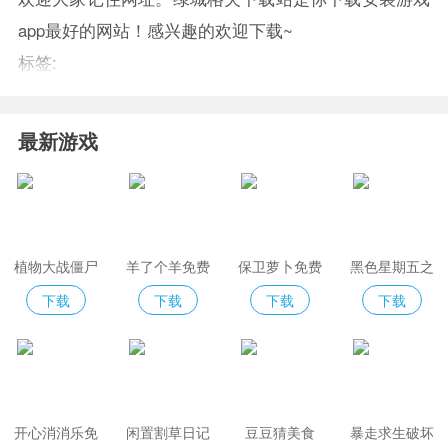
app最好的网站！感兴趣的欢迎下载~
标签:
最新游戏
植物大战僵尸
羊了个羊免费
保卫萝卜免费
黑色星期五之
2免费版
版
夜indiecross
下载
下载
下载
下载
开心消消乐免
闲置割草日记
豆豆猜美食
暴走求生破坏