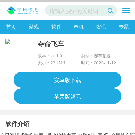
首页
游戏
软件
单机
资讯
专题
夺命飞车
版本：v1.1.0
类别：赛车竞速
大小：23.1MB
时间：2022-11-12
安卓版下载
苹果版暂无
软件介绍
今日编辑铺为您推荐 :
风火轮拉力赛
公路特技赛3D
全民热血狂