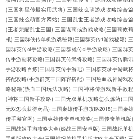
(三国将星传最实用武将)
三国辣么萌游戏攻略综合篇
(三国辣么萌官方网站)
三国乱世王者游戏攻略综合篇
(王者荣耀乱世三国)
三国谋荀彧游戏攻略(三国荀攸荀
彧)
三国群侠传单机游戏秘籍(三国群英传1游戏秘籍)
三
国群英传ol手游攻略(三国群雄传ol手游攻略)
三国群英
传手游副将攻略(三国群英传武将攻略)
三国群英传腾讯
手游攻略百炼(三国群英传手游吧)
三国群英录手游武将
搭配攻略(手游群英三国阵容搭配)
三国热血战神游戏攻
略秘籍(热血三国玩法攻略)
三国神将传游戏新手教程
(神将三国新手攻略)
三国无双单机攻略怎么炼药(三国
无双怎么获得药品)
三国枭雄传手游攻略2018(三国枭雄
传手游官网)
三国英雄传奇单机攻略(三国传奇单机版)
三国战姬手游攻略大全(姬战三国安卓版)
三国战纪单机
手机版攻略大全(三国战纪单机手机版攻略大全下载)
三