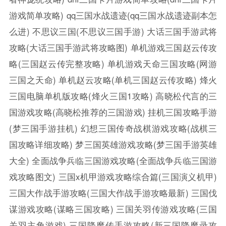
游戏简单攻略)
qq三国水战遗迹(qq三国水战遗迹副本怎
么进)
不思议三国(不思议三国手游)
大话三国手游武将
攻略(大话三国手游武将攻略图)
单机游戏三国赵云传攻
略(三国赵云传完整攻略)
单机游戏天命三国攻略(网游
三国之天命)
单机赵云攻略(单机三国赵云传攻略)
烽火
三国电脑单机版攻略(烽火三国1攻略)
高晓松代言的三
国游戏攻略(高晓松推荐的三国游戏)
挂机三国攻略手游
(梦三国手游挂机)
幻想三国传奇战棋游戏攻略(战棋三
国攻略详细攻略)
梦三国英雄游戏攻略(梦三国手游英雄
大全)
全面战争兵临三国游戏攻略(全面战争兵临三国游
戏攻略图文)
三国x机甲游戏攻略综合篇(三国演义机甲)
三国大作战手游攻略(三国大作战手游攻略最新)
三国伐
谋游戏攻略(谋略三国攻略)
三国关羽传游戏攻略(三国
关羽主角游戏)
三国降魔传手游攻略(新三国降魔录攻