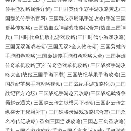
传手游攻略属性详解)
三国群英传争霸手游攻略黄忠(三
国群英传手游官网)
三国群英录腾讯手游攻略(手游三国
群英传攻略)
三国热血战神游戏攻略综合篇(热血三国神
兵)
三国时代单机版礼游戏攻略(三国时代小游戏攻略)
三国无双游戏秘籍(三国无双2全人物秘籍)
三国枭雄传
手游图卷攻略(三国枭雄传手游图卷攻略大全)
三国英雄
传奇单机攻略(英雄传奇游戏单机攻略)
三国战姬手游攻
略大全(战姬三国手游下载)
三国战纪苹果手游攻略(三
国战纪苹果手游攻略视频)
三国战纪手游攻略论坛(三国
战纪官方论坛)
三国战纪手游赵云攻略(三国战纪武将争
霸赵云通关)
三国赵云传之纵横天下秘籍(三国赵云传之
纵横天下秘籍补丁)
三国诛将录游戏攻略综合篇(三国杀
名将传记攻略)
圣剑三国游戏攻略(三国志三剑圣攻略)
手机三国杀游戏攻略(手游三国杀官方版下载)
手机游戏