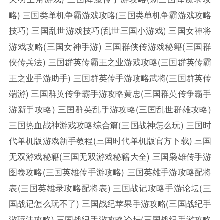
略)
三国类单机争霸游戏攻略(三国类单机争霸游戏攻略
技巧)
三国乱世游戏技巧(乱世三国小游戏)
三国女神将
游戏攻略(三国女神手游)
三国群侠传游戏秘籍(三国群
侠传兵法)
三国群英传霸王之业游戏攻略(三国群英传霸
王之业手游助手)
三国群英传手游攻略武将(三国群英传
端游)
三国群英传争霸手游攻略黄忠(三国群英传争霸手
游新手攻略)
三国群英乱手游攻略(三国乱世群雄攻略)
三国热血战神游戏攻略综合篇(三国战神怎么玩)
三国时
代单机版游戏新手教程(三国时代单机版官方下载)
三国
无双游戏秘籍(三国无双游戏秘籍大全)
三国枭雄传手游
图卷攻略(三国英雄传手游攻略)
三国英雄手游攻略配将
表(三国英雄录攻略配将表)
三国战记攻略手游论坛(三
国战记怎么玩不了)
三国战纪苹果手游攻略(三国战纪手
游玩法攻略)
三国战纪手游攻略论坛(三国战纪手游攻略