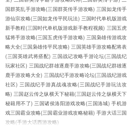
国群英乱手游攻略(三国群英传手游攻略)
三国如龙传手
游仙宗攻略(三国如龙传平民玩法)
三国时代单机版游戏
新手教程(三国时代单机版游戏新手教程视频)
三国五虎
猛将手游攻略(三国五虎传手游攻略)
三国枭雄传游戏攻
略大全(三国枭雄传平民攻略)
三国英雄手游攻略配将表
(三国英雄武将搭配)
三国战记攻略手游论坛(三国战纪
玩家社区)
三国战纪群雄逐鹿手游攻略(三国战纪群雄逐
鹿手游攻略大全)
三国战纪手游攻略论坛(三国战纪游戏
社区)
三国战纪手游真战魂攻略(三国战纪手游玩法攻
略)
三国赵云传之纵横天下秘籍(三国赵云传之纵横天下
秘籍用不了)
三国诸侯洛阳游戏攻略(三国洛城)
手机游
戏三国霸业攻略(三国霸业游戏攻略秘籍)
手游大话三国
攻略(手游大话西游攻略)