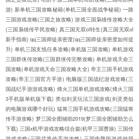
游)
新单机三国攻略秘籍(单机三国全面战争秘籍)
一路
三国游戏攻略(三国之旅攻略)
游戏三国枭雄传攻略大全
(三国枭雄传平民攻略)
真三国无双ol转生(真三国无双ol
新手指南)
qq三国师徒亲密度(qq三国师徒亲密度如何提
升)
单机三国支线任务攻略(单机版三国攻略)
单机游戏
三国群侠传攻略(三国群侠传完整攻略)
单机游戏天命三
国攻略(单机游戏天命三国攻略大全)
帝王三国手机游戏
攻略(帝王三国官方手游)
电脑版三国战纪游戏攻略(三
国战纪手游游戏攻略)
烽火三国单机游戏攻略(烽火三国
3手机版单机版下载)
类似剑灵玩法三国游戏(剑灵类似
的电脑游戏哪个好玩)
猛将三国手机游戏攻略(三国猛将
传手游攻略)
梦三国全图辅助2019(梦三国全图辅助怎么
下载)
三国x机甲游戏攻略综合篇(机甲三国曹操)
三国传
游戏攻略(三国武将传手游攻略)
三国电脑版游戏秘籍