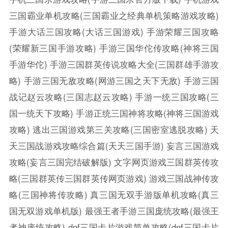
三国霸业单机攻略(三国霸业之经典单机策略游戏攻略)
手游大话三国攻略(大话三国游戏)
手游荣耀三国攻略
(荣耀新三国手游攻略)
手游三国华佗传攻略(神将三国
手游华佗)
手游三国群英传说攻略大全(三国群雄手游攻
略)
手游三国无敌攻略(网游三国之天下无敌)
手游三国
战记赵云攻略(三国志赵云攻略)
手游一统三国攻略(三
国一统天下攻略)
手游正统三国神将攻略(神将三国游戏
攻略)
逃出三国游戏第三关攻略(三国密室逃脱攻略)
天
天三国战游戏攻略综合篇(天天三国手游)
妄言三国游戏
攻略(妄言三国完结破解版)
文字网页游戏三国群英传攻
略(三国群英传三国群英传网页游戏)
游戏三国战神传攻
略(三国神将传攻略)
真三国无双手游版单机攻略(真三
国无双游戏单机版)
最强王者手游三国庞统攻略(最强王
者神庞统攻略)
dnf三国卡片游戏简单攻略(dnf三国卡片