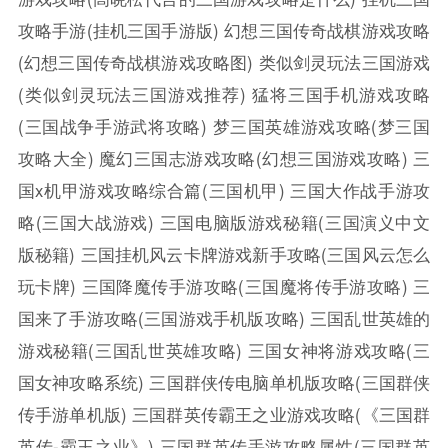
攻略手游(挂机三国手游版)
幻想三国传奇战棋游戏攻略
(幻想三国传奇战棋游戏攻略图)
类似剑灵玩法三国游戏
(类似剑灵玩法三国游戏推荐)
猛将三国手机游戏攻略
(三国战争手游武将攻略)
梦三国英雄游戏攻略(梦三国
攻略大全)
魔幻三国志游戏攻略(幻想三国游戏攻略)
三
国x机甲游戏攻略综合篇(三国机甲)
三国大作战手游攻
略(三国大战游戏)
三国电脑版游戏秘籍(三国演义中文
版秘籍)
三国挂机风云卡牌游戏新手攻略(三国风云怎么
玩卡牌)
三国降魔传手游攻略(三国魔将传手游攻略)
三
国来了手游攻略(三国游戏手机版攻略)
三国乱世英雄的
游戏秘籍(三国乱世英雄攻略)
三国女神将游戏攻略(三
国女神攻略系统)
三国群侠传电脑单机版攻略(三国群侠
传手游单机版)
三国群英传霸王之业游戏攻略(《三国群
英传-霸王之业》)
三国群英传手游攻略属性(三国群英