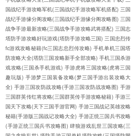
国战纪手游攻略军机(三国战纪手游攻略军机搭配)
三国
战纪手游缘分阁攻略(三国战纪手游缘分阁攻略图)
三国
战争手游最新攻略(三国战争手游攻略武将搭配)
三国志
塔防手游攻略好玩游戏(塔防手游攻略三国)
三国忠烈传
fc游戏攻略秘籍(fc三国志忠烈传攻略)
手机单机三国塔
防攻略大全(塔防三国攻略新手全部攻略)
手机三国杀游
戏攻略(三国杀手机游戏)
手游虎将三国攻略(虎将三国
趣玩版)
手游梦三国装备攻略(梦三国手游出装攻略大
全)
手游三国攻防战攻略(手游三国攻防战攻略图)
手游
三国群英传红将攻略(三国群英传手游攻略秘籍)
手游三
国天下攻略(天下三国手游官网)
手游三国战记英雄攻略
秘籍(手游版三国战记攻略大全)
手游正统三国兵书攻略
(手游正统三国兵书攻略图)
肆狼游戏乱世三国攻略(三
国之贪狼乱世)
塔防手游三国单机塔防攻略(三国塔防网