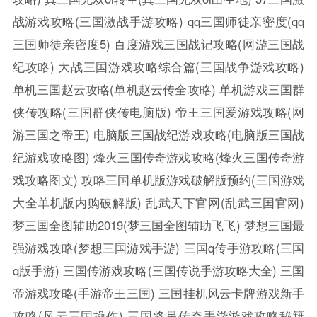
战游戏攻略(三国激战手游攻略)
qq三国师徒亲密度(qq
三国师徒亲密度5)
百度游戏三国战记攻略(网游三国战
纪攻略)
大战三国游戏攻略综合篇(三国战争游戏攻略)
单机三国赵云攻略(单机赵云传全攻略)
单机游戏三国群
侠传攻略(三国群侠传电脑版)
帝王三国爱游戏攻略(网
游三国之帝王)
电脑版三国战纪游戏攻略(电脑版三国战
纪游戏攻略图)
烽火三国传奇游戏攻略(烽火三国传奇游
戏攻略图文)
攻略三国单机版游戏破解版预约(三国游戏
大全单机版内购破解版)
乱武天下官网(乱武三国官网)
梦三国全图辅助2019(梦三国全图辅助飞飞)
梦想三国最
强游戏攻略(梦想三国游戏手游)
三国q传手游攻略(三国
q版手游)
三国传游戏攻略(三国传说手游攻略大全)
三国
帝游戏攻略(手游帝王三国)
三国挂机风云卡牌游戏新手
攻略(风云三国操作)
三国将星传奇手游游戏攻略秘籍