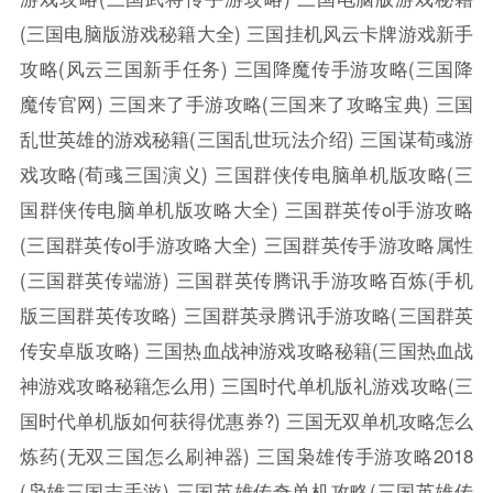
(三国电脑版游戏秘籍大全)
三国挂机风云卡牌游戏新手
攻略(风云三国新手任务)
三国降魔传手游攻略(三国降
魔传官网)
三国来了手游攻略(三国来了攻略宝典)
三国
乱世英雄的游戏秘籍(三国乱世玩法介绍)
三国谋荀彧游
戏攻略(荀彧三国演义)
三国群侠传电脑单机版攻略(三
国群侠传电脑单机版攻略大全)
三国群英传ol手游攻略
(三国群英传ol手游攻略大全)
三国群英传手游攻略属性
(三国群英传端游)
三国群英传腾讯手游攻略百炼(手机
版三国群英传攻略)
三国群英录腾讯手游攻略(三国群英
传安卓版攻略)
三国热血战神游戏攻略秘籍(三国热血战
神游戏攻略秘籍怎么用)
三国时代单机版礼游戏攻略(三
国时代单机版如何获得优惠券?)
三国无双单机攻略怎么
炼药(无双三国怎么刷神器)
三国枭雄传手游攻略2018
(枭雄三国志手游)
三国英雄传奇单机攻略(三国英雄传