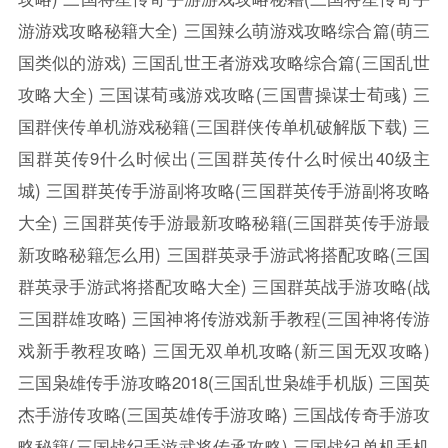
游游戏攻略秘籍大全)
三国辣么萌游戏攻略综合篇(萌三
国类似的游戏)
三国乱世王者游戏攻略综合篇(三国乱世
攻略大全)
三国谋荀彧游戏攻略(三国曹操谋士荀彧)
三
国群侠传单机游戏秘籍(三国群侠传单机破解版下载)
三
国群英传9什么时候出(三国群英传什么时候出40级主
城)
三国群英传手游副将攻略(三国群英传手游副将攻略
大全)
三国群英传手游最新攻略秘籍(三国群英传手游最
新攻略秘籍怎么用)
三国群英录手游武将搭配攻略(三国
群英录手游武将搭配攻略大全)
三国群英战手游攻略(战
三国群雄攻略)
三国神将传游戏新手教程(三国神将传游
戏新手教程攻略)
三国无双单机攻略(新三国无双攻略)
三国枭雄传手游攻略2018(三国乱世枭雄手机版)
三国英
杰手游传攻略(三国英雄传手游攻略)
三国战传奇手游攻
略秘籍(三国战纪手游武将传承攻略)
三国战纪单机手机