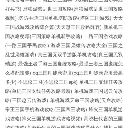
好兵书)
肆狼游戏乱世三国攻略(肆狼游戏乱世三国攻略
视频)
塔防手游三国单机塔防攻略(塔防三国游戏)
天天
三国战游戏攻略综合篇(天天怼三国攻略阵容)
新单机三
国攻略秘籍(三国策略单机新手攻略)
一路三国游戏攻略
(一路三国平民攻略)
游戏三国枭雄传攻略大全(三国之
乱世枭雄游戏)
真三国无双手游版单机攻略(真三国无双
端游)
最强王者手游三国庞统攻略(最强王者三国庞统怎
么搭配技能)
qq三国师徒亲密度(qq三国师徒亲密度最高
多少)
不思议三国(不思议三国apk)
单机三国支线任务攻
略(单机三国支线任务攻略最新)
单机游戏三国赵云传攻
略(三国赵云传游戏)
单机游戏天命三国攻略(天命攻略)
帝王三国手机游戏攻略(三国帝王攻略)
烽火三国单机游
戏攻略(烽火三国单机游戏攻略视频)
高晓松代言的三国
游戏攻略(高晓松代言的三国游戏攻略是什么)
挂机三国