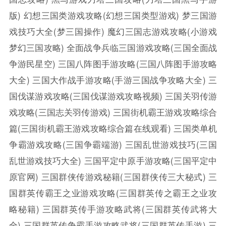
版)
幻想三国类游戏攻略(幻想三国类型游戏)
梦三国游
戏技巧大全(梦三国操作)
魔幻三国志游戏攻略(小游戏
梦幻三国攻略)
全面战争兵临三国游戏攻略(三国全面战
争游民星空)
三国八阵图手游攻略(三国八阵图手游攻略
大全)
三国大作战手游攻略(手游三国战争攻略大全)
三
国伐谋游戏攻略(三国伐谋游戏攻略视频)
三国关羽传游
戏攻略(三国志关羽传游戏)
三国街机霸王游戏攻略综合
篇(三国街机霸王游戏攻略综合篇在线观看)
三国类单机
争霸游戏攻略(三国争霸端游)
三国乱世游戏技巧(三国
乱世游戏技巧大全)
三国平定中原手游攻略(三国平定中
原官网)
三国群侠传游戏秘籍(三国群侠传三大秘式)
三
国群英传霸王之业游戏攻略(三国群英传之霸王之业攻
略秘籍)
三国群英传手游攻略武将(三国群英传武将大
全)
三国群英传争霸手游攻略武将(三国群英传手游)
三