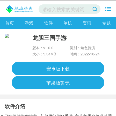
首页
游戏
软件
单机
资讯
专题
龙胆三国手游
版本：v1.0.0
类别：角色扮演
大小：9.34MB
时间：2022-10-24
安卓版下载
苹果版暂无
软件介绍
今日编辑铺为您推荐 :
新笑傲江湖M手游
主公争霸名将乱斗手