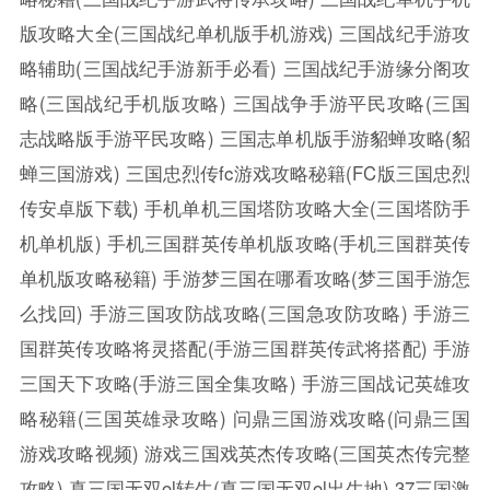
版攻略大全(三国战纪单机版手机游戏)
三国战纪手游攻
略辅助(三国战纪手游新手必看)
三国战纪手游缘分阁攻
略(三国战纪手机版攻略)
三国战争手游平民攻略(三国
志战略版手游平民攻略)
三国志单机版手游貂蝉攻略(貂
蝉三国游戏)
三国忠烈传fc游戏攻略秘籍(FC版三国忠烈
传安卓版下载)
手机单机三国塔防攻略大全(三国塔防手
机单机版)
手机三国群英传单机版攻略(手机三国群英传
单机版攻略秘籍)
手游梦三国在哪看攻略(梦三国手游怎
么找回)
手游三国攻防战攻略(三国急攻防攻略)
手游三
国群英传攻略将灵搭配(手游三国群英传武将搭配)
手游
三国天下攻略(手游三国全集攻略)
手游三国战记英雄攻
略秘籍(三国英雄录攻略)
问鼎三国游戏攻略(问鼎三国
游戏攻略视频)
游戏三国戏英杰传攻略(三国英杰传完整
攻略)
真三国无双ol转生(真三国无双ol出生地)
37三国激