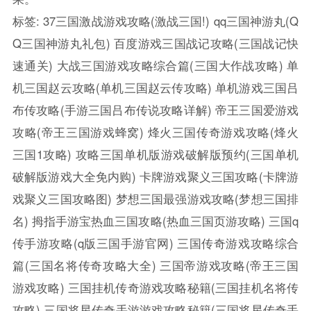
标签:
37三国激战游戏攻略(激战三国!)
qq三国神游丸(Q
Q三国神游丸礼包)
百度游戏三国战记攻略(三国战记快
速通关)
大战三国游戏攻略综合篇(三国大作战攻略)
单
机三国赵云攻略(单机三国赵云传攻略)
单机游戏三国吕
布传攻略(手游三国吕布传说攻略详解)
帝王三国爱游戏
攻略(帝王三国游戏蜂窝)
烽火三国传奇游戏攻略(烽火
三国1攻略)
攻略三国单机版游戏破解版预约(三国单机
破解版游戏大全免内购)
卡牌游戏聚义三国攻略(卡牌游
戏聚义三国攻略图)
梦想三国最强游戏攻略(梦想三国排
名)
拇指手游宝热血三国攻略(热血三国页游攻略)
三国q
传手游攻略(q版三国手游官网)
三国传奇游戏攻略综合
篇(三国名将传奇攻略大全)
三国帝游戏攻略(帝王三国
游戏攻略)
三国挂机传奇游戏攻略秘籍(三国挂机名将传
攻略)
三国将星传奇手游游戏攻略秘籍(三国将星传奇手