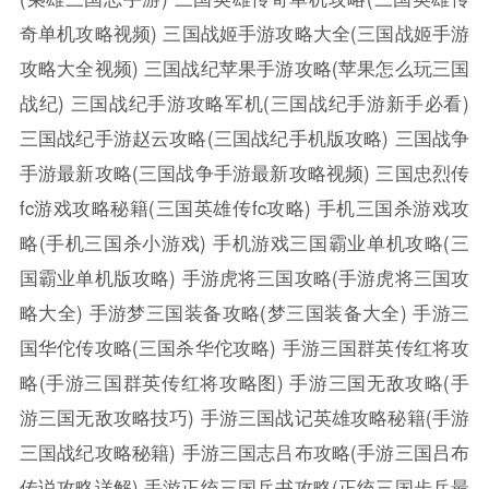
奇单机攻略视频)
三国战姬手游攻略大全(三国战姬手游
攻略大全视频)
三国战纪苹果手游攻略(苹果怎么玩三国
战纪)
三国战纪手游攻略军机(三国战纪手游新手必看)
三国战纪手游赵云攻略(三国战纪手机版攻略)
三国战争
手游最新攻略(三国战争手游最新攻略视频)
三国忠烈传
fc游戏攻略秘籍(三国英雄传fc攻略)
手机三国杀游戏攻
略(手机三国杀小游戏)
手机游戏三国霸业单机攻略(三
国霸业单机版攻略)
手游虎将三国攻略(手游虎将三国攻
略大全)
手游梦三国装备攻略(梦三国装备大全)
手游三
国华佗传攻略(三国杀华佗攻略)
手游三国群英传红将攻
略(手游三国群英传红将攻略图)
手游三国无敌攻略(手
游三国无敌攻略技巧)
手游三国战记英雄攻略秘籍(手游
三国战纪攻略秘籍)
手游三国志吕布攻略(手游三国吕布
传说攻略详解)
手游正统三国兵书攻略(正统三国步兵最