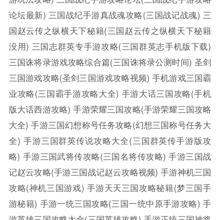
论坛最新)
三国战纪手游真战魂攻略(三国战记战魂)
三
国赵云传之纵横天下秘籍(三国赵云传之纵横天下秘籍
没用)
三国志群英专手游攻略(三国群英志手机版下载)
三国诛将录游戏攻略综合篇(三国诛将录公测时间)
圣剑
三国游戏攻略(圣剑三国游戏攻略视频)
手机游戏三国霸
业攻略(三国霸手游攻略大全)
手游大话三国攻略(手机
版大话西游攻略)
手游荣耀三国攻略(手游荣耀三国攻略
大全)
手游三国幻想称号任务攻略(幻想三国称号任务大
全)
手游三国群英传说攻略大全(三国群英传手游版攻
略)
手游三国武将传攻略(三国名将传攻略)
手游三国战
记赵云攻略(手游三国战记赵云攻略视频)
手游神机三国
攻略(神机三国游戏)
手游天天三国攻略秘籍(梦三国手
游秘籍)
手游一统三国攻略(三国一统中原手游攻略)
手
游英雄三国攻略大全(三国英雄攻略)
手游正统三国神将