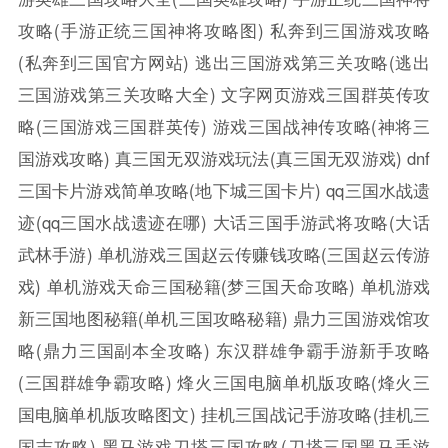
攻略(手游正统三国神将攻略图)
私奔到三国游戏攻略
(私奔到三国官方网站)
逃出三国游戏第三关攻略(逃出
三国游戏第三关攻略大全)
文字网页游戏三国群英传攻
略(三国游戏三国群英传)
游戏三国战神传攻略(神将三
国游戏攻略)
真三国无双游戏玩法(真三国无双游戏)
dnf
三国卡片游戏简单攻略(地下城三国卡片)
qq三国水战遗
迹(qq三国水战遗迹在哪)
大话三国手游武将攻略(大话
武林手游)
单机游戏三国赵云传赚钱攻略(三国赵云传游
戏)
单机游戏天命三国秘籍(梦三国天命攻略)
单机游戏
新三国地图秘籍(单机三国攻略秘籍)
鼎力三国游戏馆攻
略(鼎力三国副本全攻略)
东汉群雄争霸手游新手攻略
(三国群雄争霸攻略)
烽火三国电脑单机版攻略(烽火三
国电脑单机版攻略图文)
挂机三国战记手游攻略(挂机三
国志攻略)
黑马游戏刀塔三国攻略(刀塔三国黑马手游