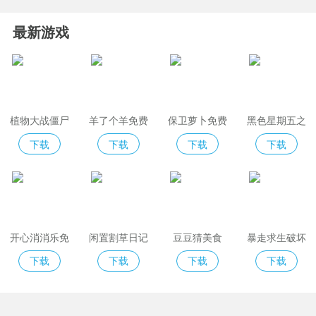
最新游戏
植物大战僵尸
羊了个羊免费
保卫萝卜免费
黑色星期五之
2免费版
版
夜indiecross
下载
下载
下载
下载
开心消消乐免
闲置割草日记
豆豆猜美食
暴走求生破坏
费版
模拟器
下载
下载
下载
下载