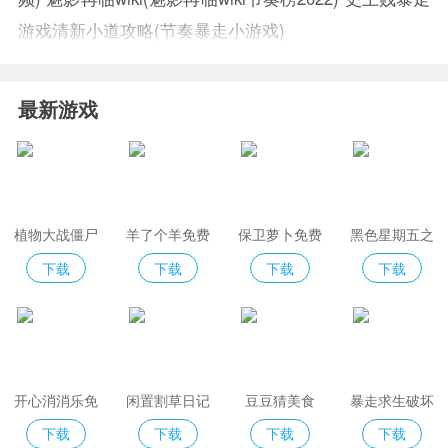
游戏清新小道攻略(节奏暴走小游戏)
最新游戏
植物大战僵尸
羊了个羊免费
保卫萝卜免费
黑色星期五之
2免费版
版
夜indiecross
下载
下载
下载
下载
开心消消乐免
闲置割草日记
豆豆猜美食
暴走求生破坏
费版
模拟器
下载
下载
下载
下载