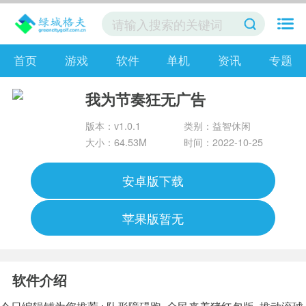
首页
游戏
软件
单机
资讯
专题
我为节奏狂无广告
版本：v1.0.1
类别：益智休闲
大小：64.53M
时间：2022-10-25
安卓版下载
苹果版暂无
软件介绍
今日编辑铺为您推荐 :
队形障碍跑
全民来养猪红包版
推动滚球