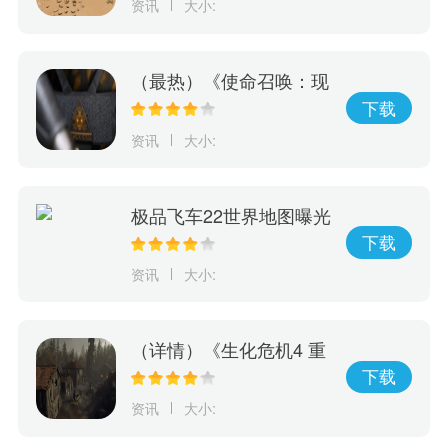
资讯
大小:
（最热）《使命召唤：现
代战争2》第三季将于下
下载
周开始，增加了新的地
资讯
大小:
图，特别行动，易货系
统，战斗通行证预告片
极品飞车22世界地图曝光
首发20辆新车名单发布
下载
资讯
大小:
（详情）《生化危机4 重
制版》佣兵模式四张地图
下载
消息泄露
资讯
大小: