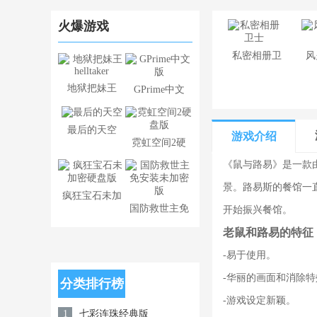
火爆游戏
​私密相册卫
风
士
地狱把妹王
GPrime中文
helltaker
版
最后的天空
游戏介绍
霓虹空间2硬
《鼠与路易》是一款由
盘版
景。路易斯的餐馆一
疯狂宝石未加
国防救世主免
开始振兴餐馆。
密硬盘版
安装未加密版
老鼠和路易的特征
-易于使用。
-华丽的画面和消除特
分类排行榜
-游戏设定新颖。
七彩连珠经典版
1