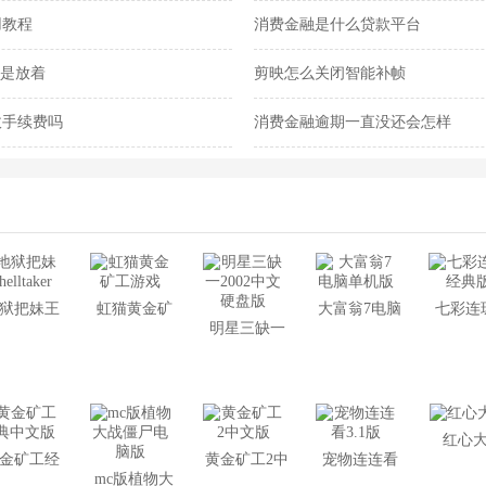
线B站
用教程
消费金融是什么贷款平台
还是放着
剪映怎么关闭智能补帧
收手续费吗
消费金融逾期一直没还会怎样
狱把妹王
虹猫黄金矿
大富翁7电脑
七彩连
明星三缺一
helltaker
工游戏
单机版
典
2002中文硬
盘版
红心
金矿工经
黄金矿工2中
宠物连连看
mc版植物大