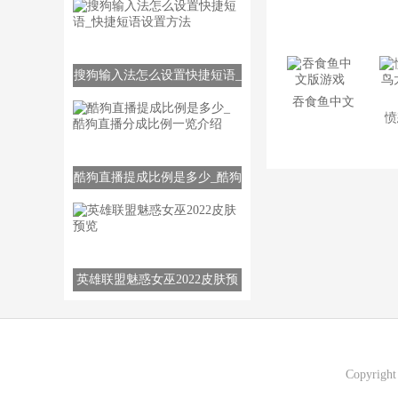
姆猫免费版
搜狗输入法怎么设置快捷短语_
快捷短语设置方法
吞食鱼中文
愤
版游戏
太
酷狗直播提成比例是多少_酷狗
直播分成比例一览介绍
英雄联盟魅惑女巫2022皮肤预
览
Copyrigh