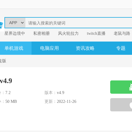
星界边境中
​私密相册
风火轮拉力
twitch直播
老鼠与路
易
我的英雄学
单机游戏
电脑应用
资讯攻略
专题
盘版
4.9
分：
7.2
版本：
v4.9
小：
50 MB
更新：
2022-11-26