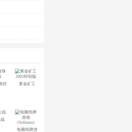
珠经
黄金矿工
版
2005特别版
大战
电脑纸牌游