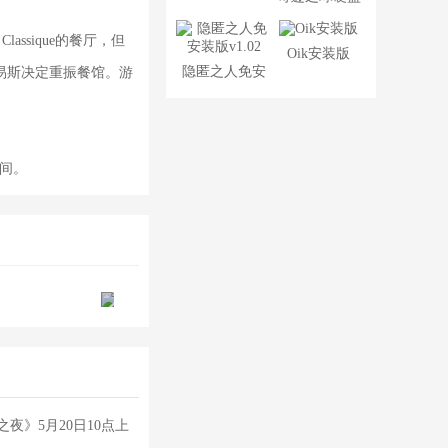
版
assique的餐厅，但
Oik安装版
隐匿之人免安
易斯决定重振餐馆。游
装版v1.02
空间。
夜》5月20日10点上