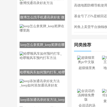
高德地图防晒导航使
基金亏了25%是赎回
微博怎么找手机通讯录好友 微
博找通讯录好友方法
闲鱼上卖货平台抽钱
同类推荐
keep怎么拿奖牌_keep奖牌在哪
里跑
超级猫里奥
地
哈啰顺风车如何预约打车_哈啰
pc中文版
顺风车预约打车方法
keep添加通讯录好友方法_keep
黄
会说话的汤
如何添加通讯录好友