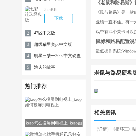
《老鼠和路易斯》
325KB
《鼠与路易》是一款由E-
下载
业绩一直不佳。有一
戏中有74个关卡可以
42区中文版
2
鼠标和路易配置说
超级猫里奥pc中文版
3
最低操作系统:Window
明星三缺一2002中文硬盘
4
版
渔夫的故事
5
老鼠与路易硬盘
热门推荐
相关资讯
keep怎么投屏到电视上_keep如
（详情）《指环王》
何投屏到电视上