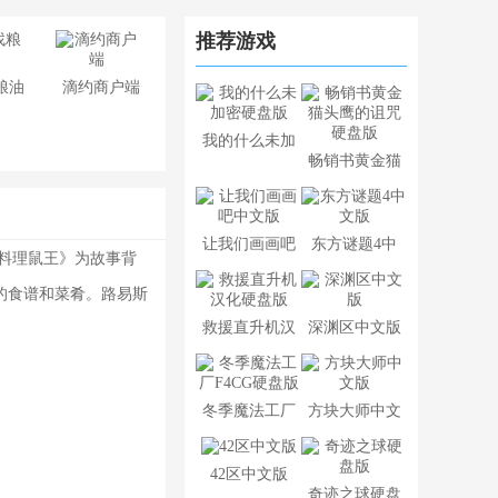
推荐游戏
粮油
滴约商户端
我的什么未加
畅销书黄金猫
密硬盘版
头鹰的诅咒硬
盘版
让我们画画吧
东方谜题4中
的《料理鼠王》为故事背
中文版
文版
的食谱和菜肴。路易斯
救援直升机汉
深渊区中文版
化硬盘版
冬季魔法工厂
方块大师中文
F4CG硬盘版
版
42区中文版
奇迹之球硬盘