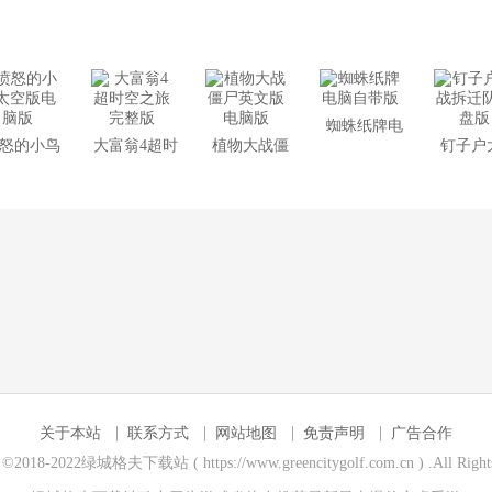
典中文版
文版
3.1版
战僵尸电脑
版
蜘蛛纸牌电
怒的小鸟
大富翁4超时
植物大战僵
钉子户
脑自带版
空版电脑
空之旅完整
尸英文版电
拆迁队
版
版
脑版
版
关于本站
联系方式
网站地图
免责声明
广告合作
t ©2018-2022绿城格夫下载站 ( https://www.greencitygolf.com.cn ) .All Rights