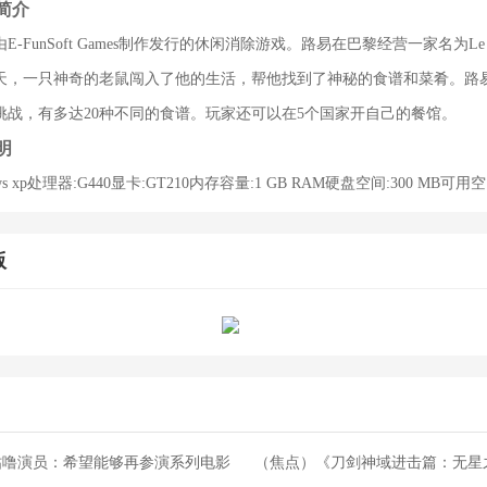
简介
FunSoft Games制作发行的休闲消除游戏。路易在巴黎经营一家名为Le Cl
天，一只神奇的老鼠闯入了他的生活，帮他找到了神秘的食谱和菜肴。路
挑战，有多达20种不同的食谱。玩家还可以在5个国家开自己的餐馆。
明
s xp处理器:G440显卡:GT210内存容量:1 GB RAM硬盘空间:300 MB可用
版
咕噜演员：希望能够再参演系列电影
（焦点）《刀剑神域进击篇：无星之