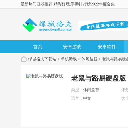
最新热门
游戏推荐
,精彩好玩
,手游排行榜2022年度合集
首页
安卓游戏
安卓软件
绿城格夫下载站
>
单机游戏
>
休闲益智
> 老鼠与路易硬
老鼠与路易硬盘版 v
类型：
休闲益智
评
语言：
中文
大