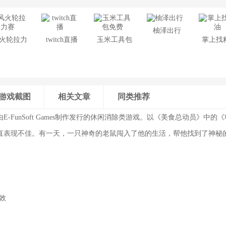
柚泽出行
火轮拉力
twitch直播
玉米工具包
掌上找
赛
免费
游戏截图
相关文章
同类推荐
E-FunSoft Games制作发行的休闲消除类游戏。以《美食总动员》中
直表现不佳。有一天，一只神奇的老鼠闯入了他的生活，帮他找到了神秘
效