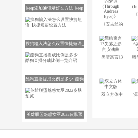
keep添加通讯录好友方法_keep
《
如何添加通讯录好友
《安吉丝的
梦境(Through
(I
搜狗输入法怎么设置快捷短语_
Andreas
快捷短语设置方法
Eyes)》
黑暗寓言13
暗
失落之影的
密
安魂曲
酷狗直播提成比例是多少_酷狗
直播分成比例一览介绍
双立方体中
源
文版
英雄联盟魅惑女巫2022皮肤预
览