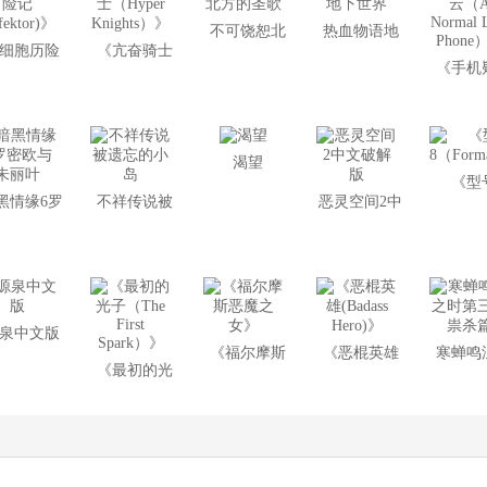
不可饶恕北
热血物语地
细胞历险
《亢奋骑士
方的圣歌
下世界
《手机
记
（Hyper
（A Nor
nfektor)》
Knights）》
Lost
渴望
Phon
《型
黑情缘6罗
不祥传说被
恶灵空间2中
8（Form
欧与朱丽
遗忘的小岛
文破解版
叶
泉中文版
《福尔摩斯
《恶棍英雄
寒蝉鸣
《最初的光
恶魔之女》
(Badass
时第三
子（The First
Hero)》
杀
Spark）》