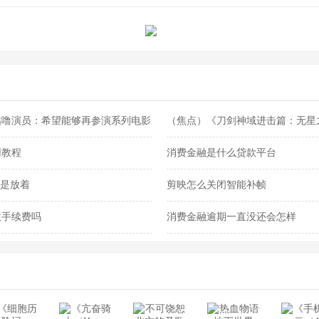
咕噜演员：希望能够再参演系列电影
（焦点）《刀剑神域进击篇：无星之
线B站
用教程
消费金融是什么贷款平台
还是放着
剪映怎么关闭智能补帧
收手续费吗
消费金融逾期一直没还会怎样