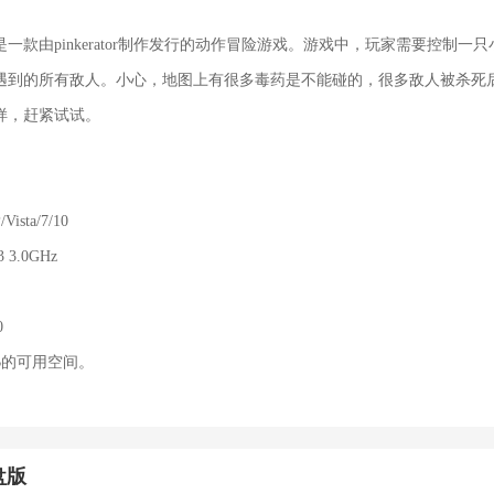
一款由pinkerator制作发行的动作冒险游戏。游戏中，玩家需要控制一
遇到的所有敌人。小心，地图上有很多毒药是不能碰的，很多敌人被杀死
样，赶紧试试。
ista/7/10
3.0GHz
0
MB的可用空间。
盘版