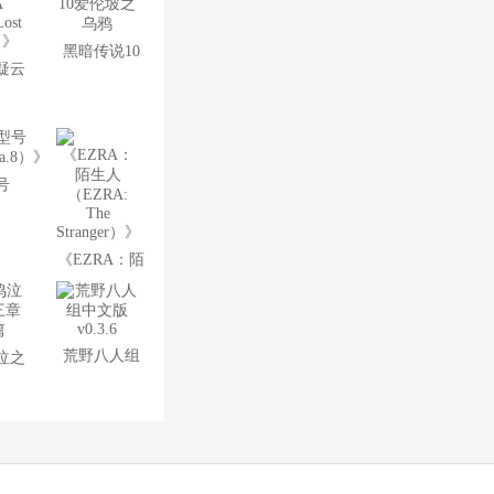
黑暗传说10
疑云
爱伦坡之乌
mal
鸦
e）》
号
a.8）》
《EZRA：陌
生人
（EZRA: The
荒野八人组
泣之
Stranger）》
中文版v0.3.6
章祟
篇