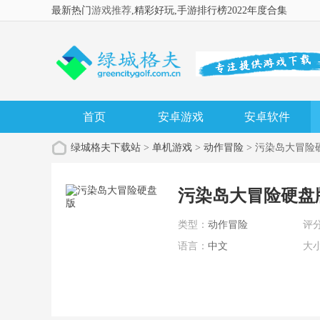
最新热门
游戏推荐
,精彩好玩
,手游排行榜2022年度合集
首页
安卓游戏
安卓软件
绿城格夫下载站
>
单机游戏
>
动作冒险
> 污染岛大冒险
污染岛大冒险硬盘版 
类型：
动作冒险
评
语言：
中文
大