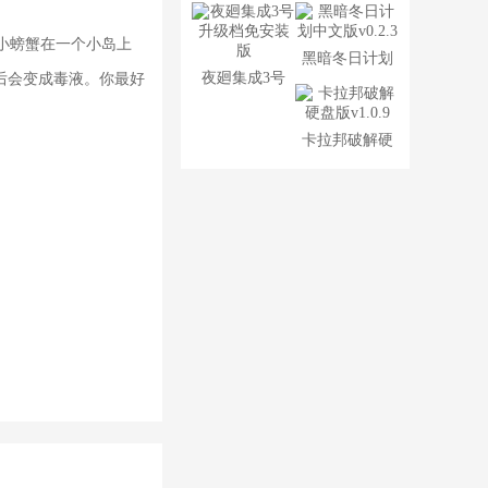
化硬盘版
装版v0.2.5
只小螃蟹在一个小岛上
黑暗冬日计划
夜廻集成3号
后会变成毒液。你最好
中文版v0.2.3
升级档免安装
卡拉邦破解硬
版
盘版v1.0.9