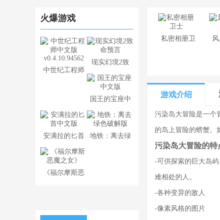
火爆游戏
​私密相册卫
风
士
现实幻境2致
中世纪工程师
命预言
中文版
游戏介绍
国王的宝座中
v0.4.10.94562
污染岛大冒险是一个
文版
的岛上冒险的螃蟹。
安满拉的匕首
地铁：离去绿
污染岛大冒险的特
中文版
色破解版
-可供探索的巨大岛屿
《福尔摩斯恶
难相处的人。
魔之女》
-各种变异的敌人
-像素风格的图片