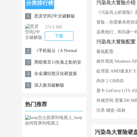
污染岛大冒险介绍
分类排行榜
《污染岛上的冒险》是
恶灵空间2中文破解版
1
冒险，你需要杀死你
374.8 MB
远离他们，和玩家一
下载
污染岛大冒险配置
《手机疑云（A Normal
2
最低配置:
Lost Phone）》
操作系统:Windows XP/V
黑暗寓言13失落之影的安
3
处理器:AMD速龙II X3 
魂曲
全金属狂怒汉化硬盘版
4
内存:2 GB内存
深入敌后破解版
5
显卡:GeForce GTS 45
存储空间:需要200 
热门推荐
注意:键盘+鼠标
污染岛大冒险硬