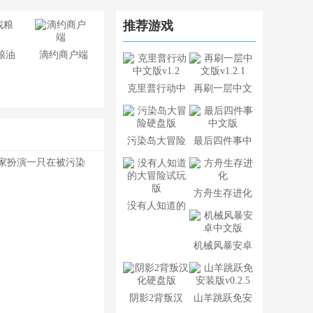
推荐游戏
粮油
滴约商户端
克里普行动中
再刷一层中文
文版v1.2
版v1.2.1
污染岛大冒险
最后四件事中
家扮演一只在被污染
硬盘版
文版
方舟生存进化
没有人知道的
大冒险试玩版
机械风暴安卓
中文版
阴影2背叛汉
山羊跳跃免安