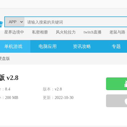
星界边境中
​私密相册
风火轮拉力
twitch直播
老鼠与路
易
我的英雄学
单机游戏
电脑应用
资讯攻略
专题
硬盘版
v2.8
分：
8.4
版本：
v2.8
小：
200 MB
更新：
2022-10-30