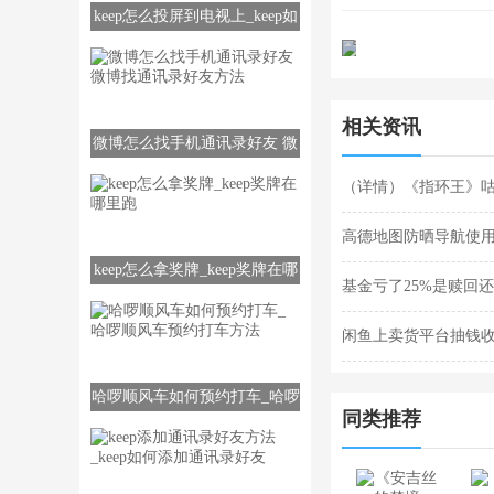
keep怎么投屏到电视上_keep如
何投屏到电视上
相关资讯
微博怎么找手机通讯录好友 微
博找通讯录好友方法
（详情）《指环王》
高德地图防晒导航使
keep怎么拿奖牌_keep奖牌在哪
基金亏了25%是赎回
里跑
闲鱼上卖货平台抽钱
哈啰顺风车如何预约打车_哈啰
同类推荐
顺风车预约打车方法