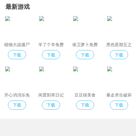
最新游戏
植物大战僵尸
羊了个羊免费
保卫萝卜免费
黑色星期五之
2免费版
版
夜indiecross
下载
下载
下载
下载
开心消消乐免
闲置割草日记
豆豆猜美食
暴走求生破坏
费版
模拟器
下载
下载
下载
下载