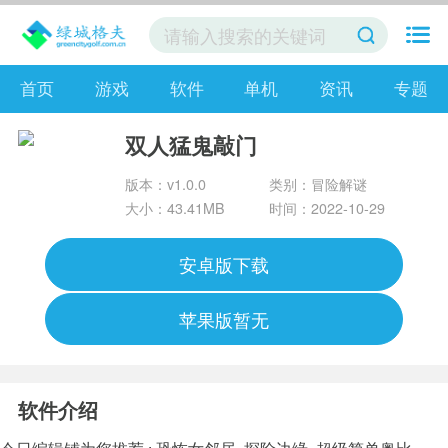
首页
游戏
软件
单机
资讯
专题
双人猛鬼敲门
版本：v1.0.0
类别：冒险解谜
大小：43.41MB
时间：2022-10-29
安卓版下载
苹果版暂无
软件介绍
今日编辑铺为您推荐 :
恐怖女邻居
探险边缘
超级简单奥比