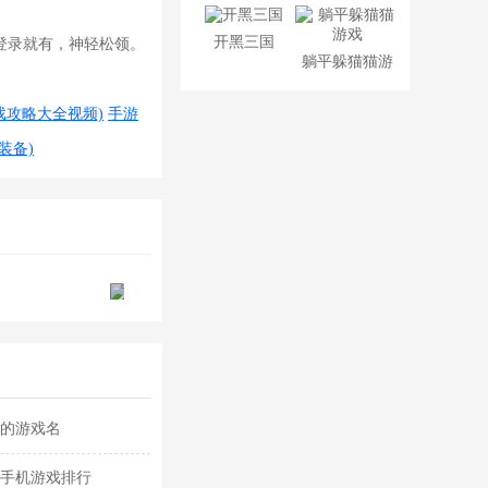
开黑三国
登录就有，神轻松领。
躺平躲猫猫游
戏
戏攻略大全视频)
手游
装备)
佬的游戏名
鸽手机游戏排行