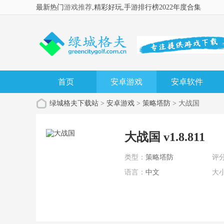
最新热门
游戏推荐
,精彩好玩
,手游排行榜2022年度合集
首页
安卓游戏
安卓软件
绿城格夫下载站
>
安卓游戏
>
策略塔防
> 大战国
大战国 v1.8.811
类型：
策略塔防
评
语言：
中文
大