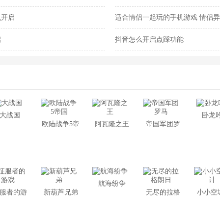
么开启
适合情侣一起玩的手机游戏 情侣
启
抖音怎么开启点踩功能
大战国
卧龙吟
欧陆战争5帝
阿瓦隆之王
帝国军团罗
国
马
航海纷争
服者的游
新葫芦兄弟
无尽的拉格
小小空
戏
朗日