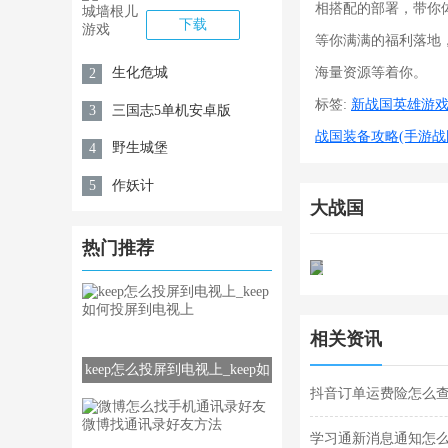
相搭配的部署，带你
下载
等你满满的福利落地
生化危城
海量资源等着你。
2
标签:
新战国英雄游戏
三国志5单机安卓版
3
战国装备攻略(手游战
野生城堡
4
作妖计
5
大战国
热门推荐
相关资讯
keep怎么投屏到电视上_keep如
抖音订单运费险怎么
何投屏到电视上
学习通新消息通知怎