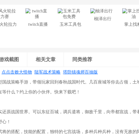
柚泽出行
火轮拉力
twitch直播
玉米工具包
掌上找
赛
免费
游戏截图
相关文章
同类推荐
:
点点击败大怪物
陆军战术策略
塔防镇魂师百抽版
型国战策略手游，带领玩家回到春秋战国时代。几百座城等你去占领，土
在等什么？约上你的小伙伴。快来下载吧！
实还原战国世界。可以东征百城，调兵遣将，御敌千里，向帝都宣战，带
野心！
武将的搭配，技能的配置，独特的七宫战场，多种兵种兵种，没有无敌的