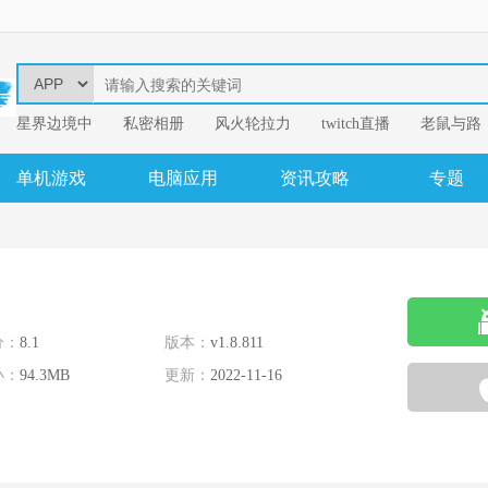
星界边境中
​私密相册
风火轮拉力
twitch直播
老鼠与路
易
我的英雄学
单机游戏
电脑应用
资讯攻略
专题
分：
8.1
版本：
v1.8.811
小：
94.3MB
更新：
2022-11-16