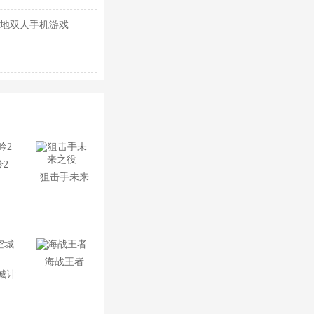
异地双人手机游戏
2
狙击手未来
之役
海战王者
城计