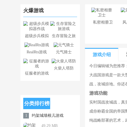
火爆游戏
​私密相册卫
风
士
超级步兵模拟
生存冒险之旅
器作战
游戏
RealRts游戏
元气骑士
游戏介绍
今日编辑铺为您推荐 
火柴人塔防
征服者的游戏
大战国游戏是一款大
战，攻城掠地。你还
游戏功能
实时国战攻城战，真
分类排行榜
成你称霸全国的帝国
约架城墙根儿游戏
1
纯战略部署的艺术，
49.29 MB