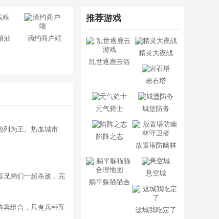
推荐游戏
粮油
滴约商户端
精灵大夜战
乱世逐鹿云游
戏
岩石塔
元气骑士
城堡防务
地列为王。热血城市
陷阵之志
放置塔防幽林
守卫者
悬空城
着兄弟们一起杀敌，完
躺平躲猫猫合
理地图
阵容组合，只有兵种互
这城我吃定了