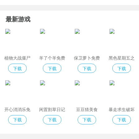
最新游戏
植物大战僵尸
羊了个羊免费
保卫萝卜免费
黑色星期五之
2免费版
版
夜indiecross
下载
下载
下载
下载
开心消消乐免
闲置割草日记
豆豆猜美食
暴走求生破坏
费版
模拟器
下载
下载
下载
下载