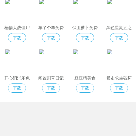
植物大战僵尸
羊了个羊免费
保卫萝卜免费
黑色星期五之
2免费版
版
夜indiecross
下载
下载
下载
下载
开心消消乐免
闲置割草日记
豆豆猜美食
暴走求生破坏
费版
模拟器
下载
下载
下载
下载