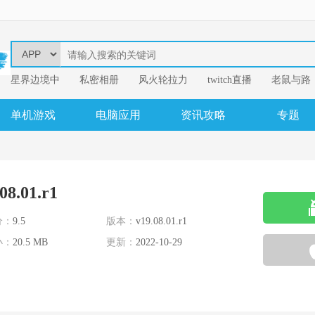
星界边境中
​私密相册
风火轮拉力
twitch直播
老鼠与路
易
我的英雄学
单机游戏
电脑应用
资讯攻略
专题
8.01.r1
分：
9.5
版本：
v19.08.01.r1
小：
20.5 MB
更新：
2022-10-29