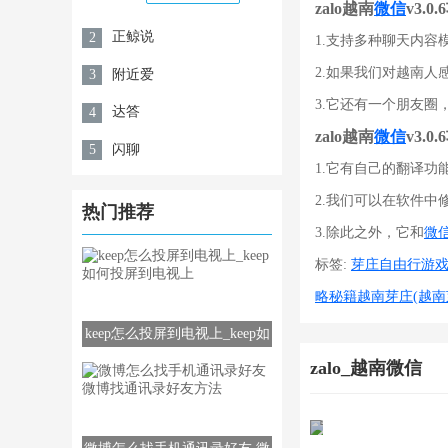
zalo越南
微信
v3.0
正鲸说
2
1.支持多种聊天内
2.如果我们对越南
附近爱
3
3.它还有一个朋友
达答
4
zalo越南
微信
v3.0
闪聊
5
1.它有自己的翻译
2.我们可以在软件
热门推荐
3.除此之外，它和
微
标签:
芽庄自由行游戏
略秘籍越南芽庄(越南
keep怎么投屏到电视上_keep如
何投屏到电视上
zalo_越南微信