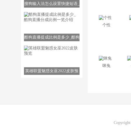
搜狗输入法怎么设置快捷短语_
创
快捷短语设置方法
个性
酷狗直播提成比例是多少_酷狗
直播分成比例一览介绍
咪兔
英雄联盟魅惑女巫2022皮肤预
览
Copyrigh