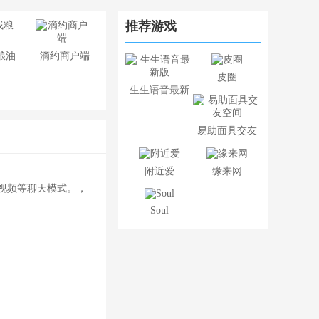
推荐游戏
粮油
滴约商户端
皮圈
生生语音最新
版
易助面具交友
空间
附近爱
缘来网
视频等聊天模式。，
Soul