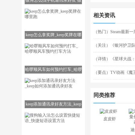
微博怎么找手机通讯录好友 微
博找通讯录好友方法
相关资讯
（热门）Steam最新
keep怎么拿奖牌_keep奖牌在哪
里跑
6》二连冠
（关注）《银河护卫队
8.5分
（详情）《星球大战
哈啰顺风车如何预约打车_哈啰
（要点）TV动画《魔
顺风车预约打车方法
公布！
同类推荐
keep添加通讯录好友方法_keep
如何添加通讯录好友
皮皮虾
迪