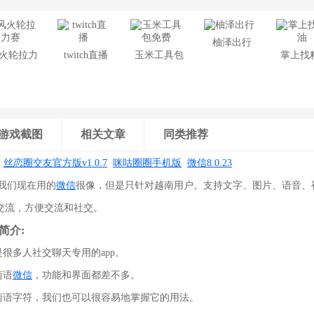
柚泽出行
火轮拉力
twitch直播
玉米工具包
掌上找
赛
免费
游戏截图
相关文章
同类推荐
:
丝恋圈交友官方版v1.0.7
咪咕圈圈手机版
微信8.0.23
6和我们现在用的
微信
很像，但是只针对越南用户。支持文字、图片、语音、
交流，方便交流和社交。
.6简介:
是很多人社交聊天专用的app。
南语
微信
，功能和界面都差不多。
越南语字符，我们也可以很容易地掌握它的用法。