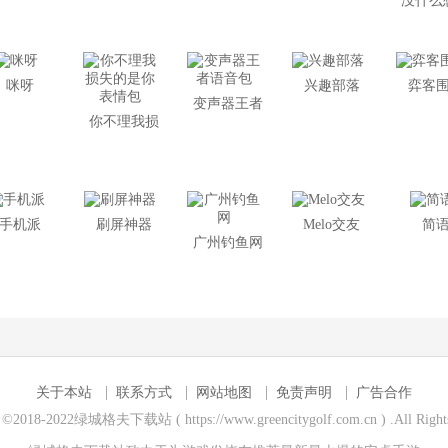
没什么
业擦鞋表
的就是
情包
堵的难
咪呀
兴趣部落
弈客
情
变声器王者
你不理我损
语音包
失的是你表
情包
手机派
刷屏神器
Melo交友
简
广州钓鱼网
关于本站
联系方式
网站地图
免责声明
广告合作
t ©2018-2022绿城格夫下载站 ( https://www.greencitygolf.com.cn ) .All Rights