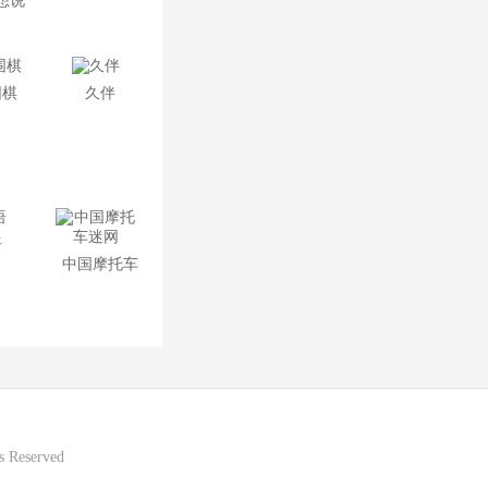
想说
婆书本图片
心里
受表
围棋
久伴
包
语
中国摩托车
迷网
 Reserved