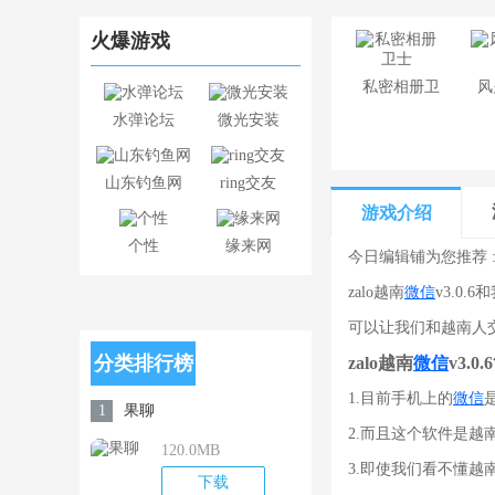
火爆游戏
​私密相册卫
风
水弹论坛
微光安装
士
山东钓鱼网
ring交友
游戏介绍
个性
缘来网
今日编辑铺为您推荐 
zalo越南
微信
v3.0.
可以让我们和越南人
分类排行榜
zalo越南
微信
v3.0
1.目前手机上的
微信
果聊
1
2.而且这个软件是越
120.0MB
3.即使我们看不懂
下载