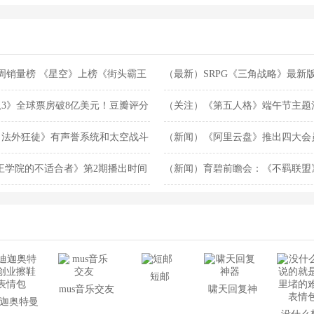
一周销量榜 《星空》上榜《街头霸王
（最新）SRPG《三角战略》最新
3》全球票房破8亿美元！豆瓣评分
（关注）《第五人格》端午节主题
：法外狂徒》有声誉系统和太空战斗
（新闻）《阿里云盘》推出四大会
王学院的不适合者》第2期播出时间
（新闻）育碧前瞻会：《不羁联盟
费公测！
短邮
mus音乐交友
啸天回复神
迦奥特曼
器