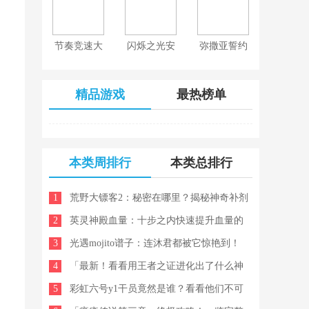
节奏竞速大
闪烁之光安
弥撒亚誓约
师
卓正式版
游戏
精品游戏
最热榜单
本类周排行
本类总排行
1
荒野大镖客2：秘密在哪里？揭秘神奇补剂
2
的真正配方！
英灵神殿血量：十步之内快速提升血量的
3
巧妙方法！
光遇mojito谱子：连沐君都被它惊艳到！
4
做出每一席光遇mojito谱子的步骤！
「最新！看看用王者之证进化出了什么神
5
奇宝贝」
彩虹六号y1干员竟然是谁？看看他们不可