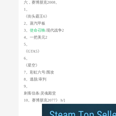
六，赛博朋克2008。
1。
《街头霸王6》
2。蒸汽甲板
3。
使命召唤
:现代战争2
4。一把美元2
5。
《GTA5》
6。
《星空》
7。彩虹六号:围攻
8。逃脱:审判
9。
刺客信条:灵魂殿堂
10。赛博朋克2077》 h/]