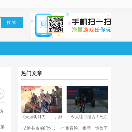
热门文章
榜
《天涯明月刀——手游
「令人瞠目结舌！死亡
.
神威论剑，怎样打？教
搁浅卡车长途型3图纸
名第
艾迪芬奇的记忆：一个集冒险、推理、惊险于