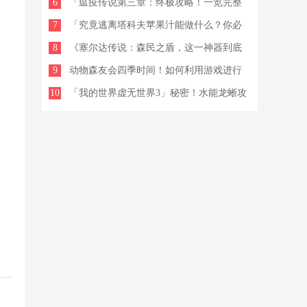
6
思议的能力！Y6s1
「瘟疫传说第三章：终极攻略！一览完整
7
攻略图解！」
「究竟逃离塔科夫苹果汁能做什么？你必
8
须看看！一份完整的逃离塔科夫食物清
《塞尔达传说：森民之盾，这一神器到底
9
单」
该怎么入手？》
动物森友会四季时间！如何利用游戏进行
10
学习，玩出动物森友会的四季变化！
「我的世界虚无世界3」秘密！水能龙蜥攻
略大公开！