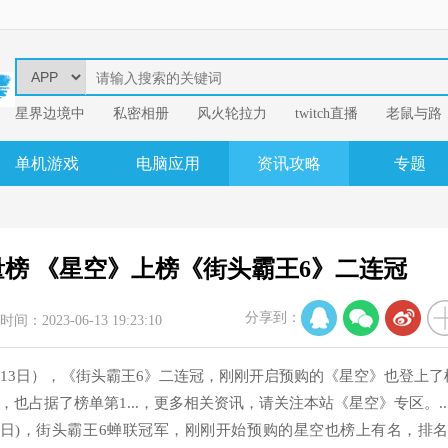
星界边境中
​私密相册
风火轮拉力
twitch直播
老鼠与路
易
我的英雄学
单机游戏
电脑应用
资讯攻略
专题
销量榜 《星空》上榜《街头霸王6》二连冠
分享到：
时间：2023-06-13 19:23:10
23年6月13日），《街头霸王6》二连冠，刚刚开启预购的《星空》也登上了
，也占据了榜单第1...，更多相关资讯，请关注本站《星空》专区。..
6月13日)，街头霸王6蝉联冠军，刚刚开始预购的星空也榜上有名，排