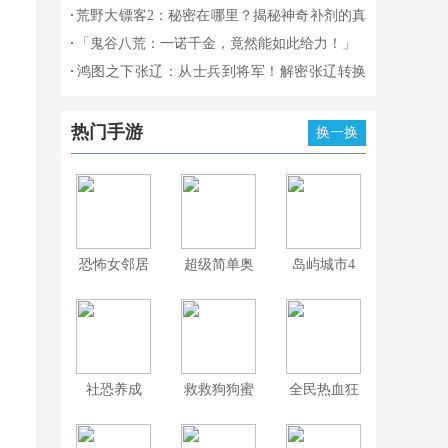
你一手驾驭！》
竟然被解锁！」
一身的游戏，完成全剧情的挑战！
荒野大镖客2：秘密在哪里？揭秘神奇补剂的真
正配方！
「鬼谷八荒：一诺千金，竟然能如此给力！」
鸿图之下张辽：从士兵到将军！解密张辽转换
兵种的奥秘！
热门手游
换一换
恐怖女邻居
超级简单奥
岛屿城市4
比
模拟人生大
亨
社恐养成
救救狗狗蜜
全民热血狂
蜂游戏
飙