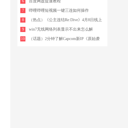
6
新剧照公开 6日开播！
百度网盘提速教程
7
哔哩哔哩短视频一键三连如何操作
8
（热点）《公主连结Re:Dive》4月8日线上
9
更新公告
win7无线网络列表显示不出来怎么解
10
决,win7无线网络列表显示不出来
（话题）2分钟了解Capcom新IP《原始袭
变》：故事篇