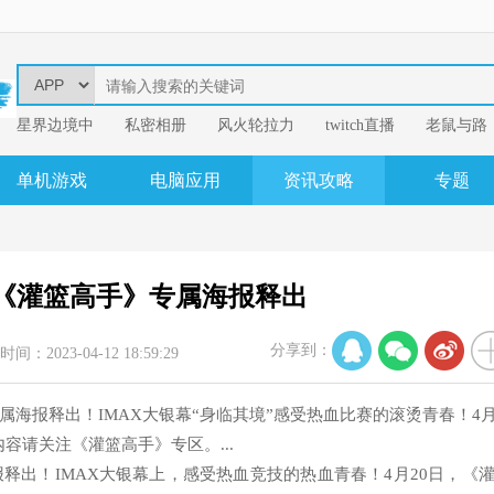
星界边境中
​私密相册
风火轮拉力
twitch直播
老鼠与路
易
我的英雄学
单机游戏
电脑应用
资讯攻略
专题
X《灌篮高手》专属海报释出
分享到：
时间：2023-04-12 18:59:29
属海报释出！IMAX大银幕“身临其境”感受热血比赛的滚烫青春！4
容请关注《灌篮高手》专区。...
释出！IMAX大银幕上，感受热血竞技的热血青春！4月20日，《