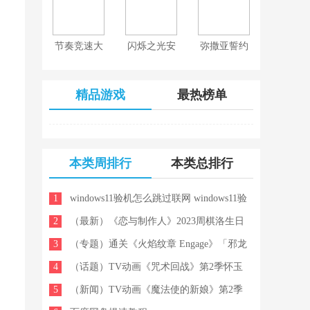
节奏竞速大
闪烁之光安
弥撒亚誓约
师
卓正式版
游戏
精品游戏
最热榜单
本类周排行
本类总排行
1
windows11验机怎么跳过联网 windows11验
2
机跳过联网教程大全一览
（最新）《恋与制作人》2023周棋洛生日
3
主题手机壁纸
（专题）通关《火焰纹章 Engage》「邪龙
4
之章」后，盟友将会出现在主线剧情中
（话题）TV动画《咒术回战》第2季怀玉
5
玉折，五条悟 夏油杰角色视觉图公开
（新闻）TV动画《魔法使的新娘》第2季