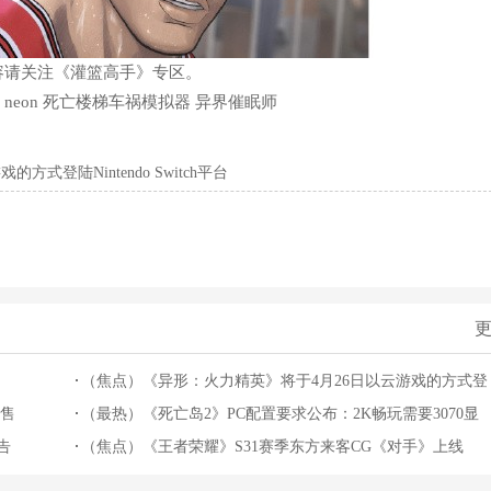
容请关注《灌篮高手》专区。
ha neon 死亡楼梯车祸模拟器 异界催眠师
登陆Nintendo Switch平台
更
（焦点）《异形：火力精英》将于4月26日以云游戏的方式登
预售
陆Nintendo Switch平台
（最热）《死亡岛2》PC配置要求公布：2K畅玩需要3070显
告
卡！
（焦点）《王者荣耀》S31赛季东方来客CG《对手》上线