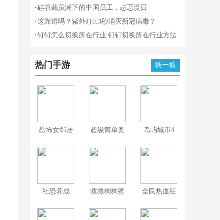
秒
秒
硅谷裁员潮下的中国员工，忐忑度日
这靠谱吗？紫外灯0.3秒消灭新冠病毒？
钉钉怎么切换所在行业 钉钉切换所在行业方法
热门手游
换一换
恐怖女邻居
超级简单奥
岛屿城市4
比
模拟人生大
亨
社恐养成
救救狗狗蜜
全民热血狂
蜂游戏
飙