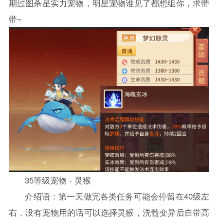
期过图杀星实力宠物，明星宠物谁见了都想组你，求带
带~
35等级宠物 - 灵猴
介绍语：第一天做完各类任务可能会停留在40级左
右，没有宠物用的话可以选择灵猴，洗髓变异后自带高