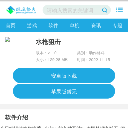
首页
游戏
软件
单机
资讯
专题
水枪狙击
版本：v 1.0
类别：动作格斗
大小：129.28 MB
时间：2022-11-15
安卓版下载
苹果版暂无
软件介绍
今日编辑铺为您推荐 :
火柴人的各种死法5
永恒梦想海贼王
钢