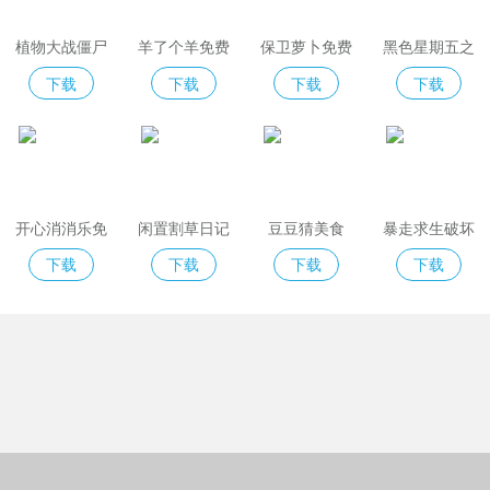
植物大战僵尸
羊了个羊免费
保卫萝卜免费
黑色星期五之
2免费版
版
夜indiecross
下载
下载
下载
下载
开心消消乐免
闲置割草日记
豆豆猜美食
暴走求生破坏
费版
模拟器
下载
下载
下载
下载