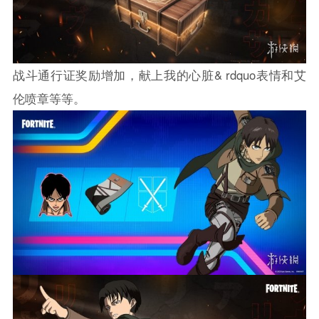
战斗通行证奖励增加，献上我的心脏& rdquo表情和艾
伦喷章等等。