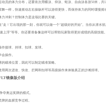
动员的体力分布，还要依次用蝶泳、仰泳、蛙泳、自由泳各游50米，共计
挥舞一样，快速摇动左右操纵杆可以游得更快，而保持体力的同时缓慢摇
体力冲刺？控制体力是这场比赛的关键。
住“走！它出现的那一刻，你就可以做一个“超级好的开始”。当你从潜水
加速上浮”等等。你还要准备像这样可以帮助玩家取得更好成绩的高级技能
操作接球、持球、扣球、发球。
学会操作。
球的瞄准位置，因此可以制定瞄准策略。
使用两次进攻、快攻、拦网和扣球等高级操作来体验真正的沙滩排球。
FLT镜像版介绍
4人)争夺奥运奖牌的模式。
奖牌的血腥竞争过程。