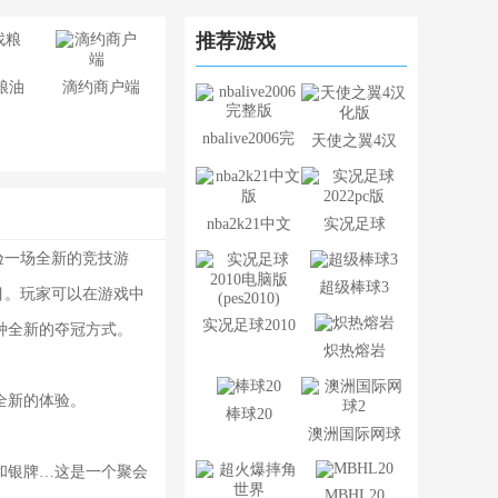
推荐游戏
粮油
滴约商户端
nbalive2006完
天使之翼4汉
整版
化版
nba2k21中文
实况足球
验一场全新的竞技游
版
2022pc版
超级棒球3
目。玩家可以在游戏中
实况足球2010
种全新的夺冠方式。
炽热熔岩
电脑版
(pes2010)
全新的体验。
棒球20
澳洲国际网球
2
和银牌…这是一个聚会
MBHL20