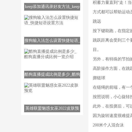
积蓄力量直到“走！当
keep添加通讯录好友方法_keep
方式都可以帮助运动
如何添加通讯录好友
跳远
按下键助跑，在指定
跳跃距离会受到三个
搜狗输入法怎么设置快捷短语_
快捷短语设置方法
目。
另外，有特殊的节拍
高阶操作方面，在跳
酷狗直播提成比例是多少_酷狗
掷链球
直播分成比例一览介绍
在链绳的前端，有一
按照说明，小心旋转
此外，在投掷后，可
英雄联盟魅惑女巫2022皮肤预
因为旋转速度很难提
览
200米个人混合泳