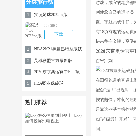
分类排行榜
游戏，咸宜的老少都
创建您自己的运动员
实况足球2022pc版
1
盗、宇航员或牛仔，
33.60G
有18项有趣的运动
下载
快来争夺金银，享受
NBA2K21黑曼巴特别版破
2
2020东京奥运官中
解内购免费版
英雄联盟官方最新版
3
百米冲刺
2020东京奥运官中FLT镜
4
在田径跑道的直道上
像版
PBA职业保龄球
5
配合“走！”出现时，
按的越快，冲刺的速
热门推荐
只靠这些基本操作就
如“超级最佳开局”，
间。