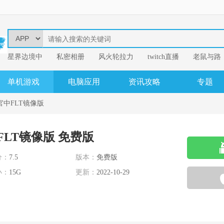
星界边境中
​私密相册
风火轮拉力
twitch直播
老鼠与路
易
我的英雄学
单机游戏
电脑应用
资讯攻略
专题
运官中FLT镜像版
FLT镜像版 免费版
分：
7.5
版本：
免费版
小：
15G
更新：
2022-10-29