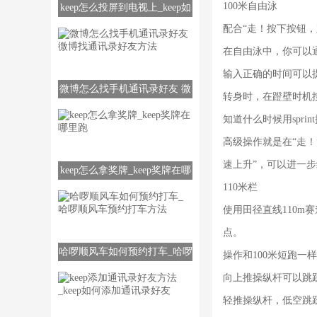
100米自由泳
keep怎么投屏到电视上_keep如
何投屏到电视上
配合“走！按下按钮
在自由泳中，你可以
输入正确的时间可以
微博怎么找手机通讯录好友 微
转身时，在蹬壁时机
博找通讯录好友方法
知道什么时候用spri
高级操作就是在“走！
速上升”，可以进一
keep怎么拿奖牌_keep奖牌在哪
110米栏
里跑
使用田径直线110
点。
哈啰顺风车如何预约打车_哈啰
操作和100米短跑一
顺风车预约打车方法
向上推操纵杆可以跳
轻推操纵杆，低空跳