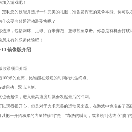
来加入游戏吧！
，定制您的技能并选择一件完美的礼服，准备发挥您的竞争本能。你可以
为什么要向普通运动装妥协呢？
供你选择，包括网球、足球、百米赛跑、篮球甚至拳击。你总是有机会打破
前所未有的乐趣体验吧！
FLT镜像版介绍
跑100米的距离，比谁能在最短的时间内到达终点。
按键启动，双击冲刺。
度也会越快，进入最高速度后就会发起最后的冲刺。
可以玩得很开心，但是对于力求完美的运动员来说，在游戏中也准备了高
可以把一开始积累的力量转移到“走！”释放的瞬间，或者说到达终点“胸”