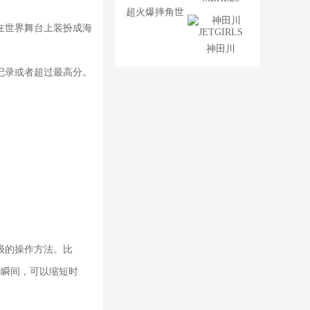
超火爆摔角世
在世界舞台上装扮成海
界
神田川
JETGIRLS
记录或者超过最高分。
级的操作方法。比
的瞬间，可以缩短时