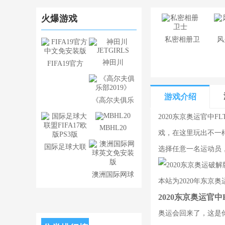
火爆游戏
​私密相册卫
风
士
神田川
FIFA19官方
JETGIRLS
中文免安装版
游戏介绍
《高尔夫俱乐
部2019》
2020东京奥运官中
MBHL20
戏，在这里玩出不一样
国际足球大联
选择任意一名运动员
盟FIFA17欧
澳洲国际网球
版PS3版
本站为2020年东
英文免安装版
2020东京奥运官
奥运会回来了，这是