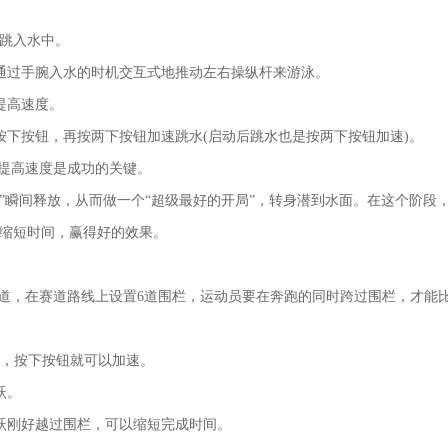
，跳入水中。
通过手腕入水的时机交互式地推动左右操纵杆来游泳。
提高速度。
按下按钮，再按两下按钮加速跳水(启动后跳水也是按两下按钮加速)。
nt提高速度是成功的关键。
”瞬间释放，从而做一个“超级最好的开局”，转身潜到水面。在这个阶段
步缩短时间，赢得好的效果。
m赛道，在赛道路线上设置6道围栏，运动员要在奔跑的同时跨过围栏，才能
样，按下按钮就可以加速。
跃。
跃刚好越过围栏，可以缩短完成时间。