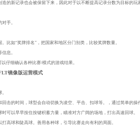
创造的新记录也会被保留下来，因此对于以不断提高记录分数为目标的玩
。
的对手。
据。比如“奖牌排名”，把国家和地区分门别类，比较奖牌数量。
等信息。
可以仔细确认各种比赛/模式的游戏结果。
中FLT镜像版运营模式
球。
和回击的时间，球型会自动切换为凌空、平击、扣球等。，通过简单的操
球时可以早早按住按键积蓄力量，瞄准对方广阔的场地，打出高速回球。
以打高球和陡高球。善用各种球，引导比赛走向有利的局面。