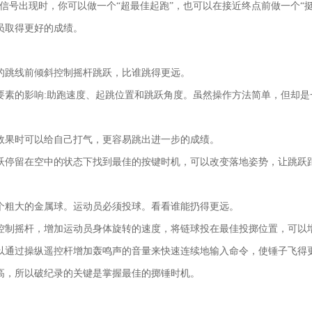
信号出现时，你可以做一个“超最佳起跑”，也可以在接近终点前做一个“
员取得更好的成绩。
的跳线前倾斜控制摇杆跳跃，比谁跳得更远。
要素的影响:助跑速度、起跳位置和跳跃角度。虽然操作方法简单，但却是
效果时可以给自己打气，更容易跳出进一步的成绩。
跃停留在空中的状态下找到最佳的按键时机，可以改变落地姿势，让跳跃
个粗大的金属球。运动员必须投球。看看谁能扔得更远。
控制摇杆，增加运动员身体旋转的速度，将链球投在最佳投掷位置，可以
以通过操纵遥控杆增加轰鸣声的音量来快速连续地输入命令，使锤子飞得
高，所以破纪录的关键是掌握最佳的掷锤时机。