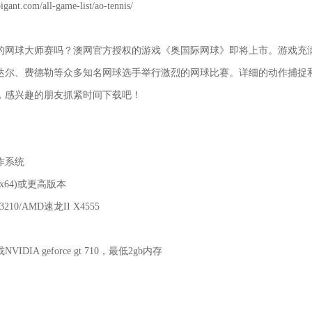
nt.com/all-game-list/ao-tennis/
的网球大师赛吗？澳网官方授权的游戏《奥国际网球》即将上市。游戏充
达尔、费德勒等众多知名网球选手举行激烈的网球比赛。详细的动作捕捉
，感兴趣的朋友抓紧时间下载吧！
作系统
 (x64)或更高版本
10/AMD速龙II X4555
或NVIDIA geforce gt 710，最低2gb内存