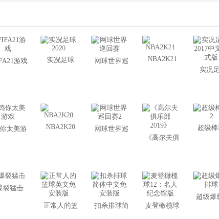
NBA2K21
实况足球
IFA21游戏
网球世界巡
实况
2020
回赛
2017
式
NBA2K20
超级棒
你太美游
网球世界巡
《高尔夫俱
戏
回赛2
乐部2019》
爆裂猛击
超级爆
正常人的篮
扣杀排球简
麦登橄榄球
球