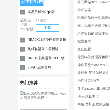
分类排行榜
官方网站:http://www.biga
游戏攻略
实况足球2022pc版
1
玩家想体验一次真正
33.60G
作。玩家还会操控纳
下载
给你极致的游戏体验
NBA2K21黑曼巴特别版破
2
配置要求
解内购免费版
英雄联盟官方最新版
3
最低配置:
需要64位处理器和操
2020东京奥运官中FLT镜
4
操作系统:Windows 7
像版
PBA职业保龄球
5
处理器:英特尔酷睿i3-32
内存:4 GB内存
热门推荐
显卡:radeon HD 6670
DirectX版本:11
网络:宽带互联网连接