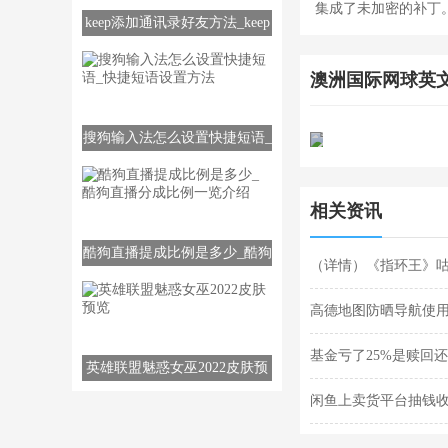
集成了未加密的补丁
keep添加通讯录好友方法_keep
如何添加通讯录好友
澳洲国际网球英
搜狗输入法怎么设置快捷短语_
快捷短语设置方法
相关资讯
酷狗直播提成比例是多少_酷狗
（详情）《指环王》
直播分成比例一览介绍
高德地图防晒导航使
基金亏了25%是赎回
英雄联盟魅惑女巫2022皮肤预
览
闲鱼上卖货平台抽钱