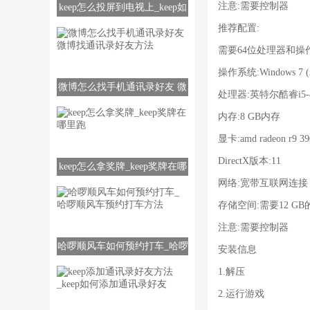
注意:需要控制器
keep怎么投屏到电视上_keep如
何投屏到电视上
推荐配置:
需要64位处理器和操
操作系统:Windows 7
微博怎么找手机通讯录好友 微
处理器:英特尔酷睿i5-42
博找通讯录好友方法
内存:8 GB内存
显卡:amd radeon r9 
DirectX版本:11
keep怎么拿奖牌_keep奖牌在哪
网络:宽带互联网连接
里跑
存储空间:需要12 G
注意:需要控制器
哈啰顺风车如何预约打车_哈啰
安装信息
顺风车预约打车方法
1.解压
2.运行游戏