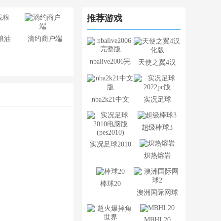
推荐游戏
粮油
滴约商户端
nbalive2006完
天使之翼4汉
整版
化版
nba2k21中文
实况足球
版
2022pc版
超级棒球3
实况足球2010
炽热熔岩
电脑版
(pes2010)
棒球20
澳洲国际网球
2
MBHL20