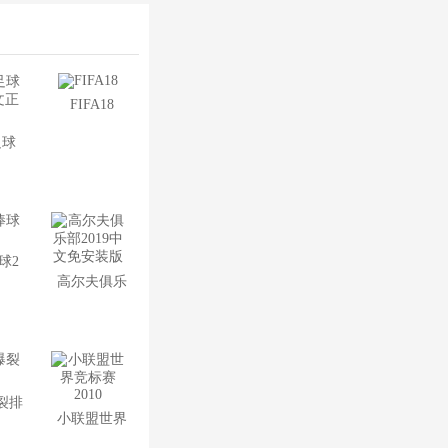
FIFA18
足球
中文正
版
球2
高尔夫俱乐
部2019中文
免安装版
裂排
小联盟世界