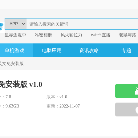
星界边境中
​私密相册
风火轮拉力
twitch直播
老鼠与路
易
我的英雄学
单机游戏
电脑应用
资讯攻略
专题
英文免安装版
装版 v1.0
分：
7.8
版本：
v1.0
小：
9.63GB
更新：
2022-11-07