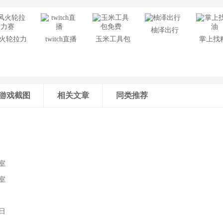
柚泽出行
火轮拉力
twitch直播
玉米工具包
掌上找
赛
免费
游戏截图
相关文章
同类推荐
室
室
8日