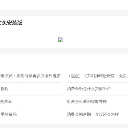
。
文免安装版
咕噜演员：希望能够再参演系列电影
（焦点）《刀剑神域进击篇：无星之
线B站
用教程
消费金融是什么贷款平台
还是放着
剪映怎么关闭智能补帧
收手续费吗
消费金融逾期一直没还会怎样