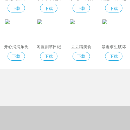
2免费版
版
夜indiecross
下载
下载
下载
下载
开心消消乐免
闲置割草日记
豆豆猜美食
暴走求生破坏
费版
模拟器
下载
下载
下载
下载
Copyright © 2018-2022绿城格夫下载站
(https://www.greencitygolf.com.cn).All Rights Reserved
京ICP备09038726号-1