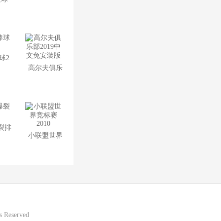
中文正
版
球2
高尔夫俱乐
部2019中文
免安装版
裂排
小联盟世界
竞标赛2010
 Reserved