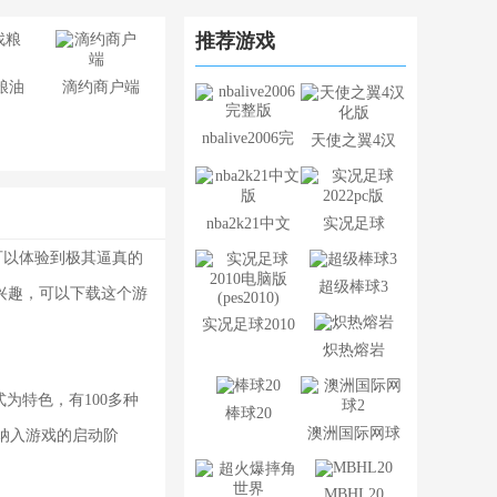
推荐游戏
粮油
滴约商户端
nbalive2006完
天使之翼4汉
整版
化版
nba2k21中文
实况足球
玩家可以体验到极其逼真的
版
2022pc版
超级棒球3
兴趣，可以下载这个游
实况足球2010
炽热熔岩
电脑版
(pes2010)
式为特色，有100多种
棒球20
澳洲国际网球
被纳入游戏的启动阶
2
MBHL20