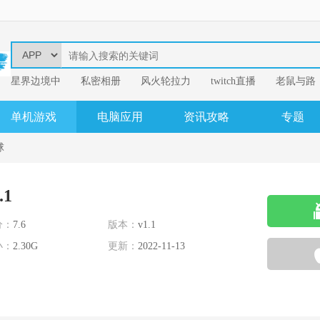
星界边境中
​私密相册
风火轮拉力
twitch直播
老鼠与路
易
我的英雄学
单机游戏
电脑应用
资讯攻略
专题
球
.1
分：
7.6
版本：
v1.1
小：
2.30G
更新：
2022-11-13