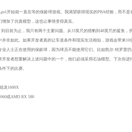
从ps1开始就一直在等的保龄球游戏。我渴望获得现实的PBA经验，而不
们增加了仿真模型，这也让事情变得真实。
。到目前为止，我只有两个主要问题。从33英尺的猎豹到48英尺的鲨鱼，
中并非如此。如果开发者真的让车道条件和现实生活相似，游戏会带来10
专业人士正在使用的保龄球，因为球员不能使用它们。比如凯尔·特罗普扔
果开发者想要解决上述问题中的一个，他们必须采用石油模型。下次你进
条件下的比赛。
锐龙1600X
 1060或AMD RX 580
。
)