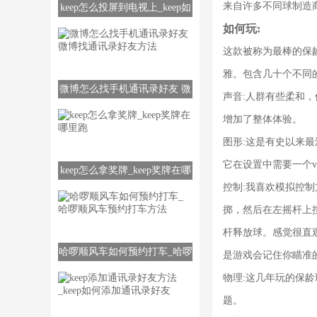
来自许多不同球制造
keep怎么投屏到电视上_keep如
何投屏到电视上
如何玩:
这款被称为最棒的保
雅。包含几十个不同
微博怎么找手机通讯录好友 微
声音:人群有些柔和
博找通讯录好友方法
增加了整体体验。
图形:这是有史以来
它在设置中需要一个vs
keep怎么拿奖牌_keep奖牌在哪
控制:我喜欢模拟控
里跑
掷，然后在左摇杆上
杆释放球。感觉很直
哈啰顺风车如何预约打车_哈啰
是游戏会记住你瞄准
顺风车预约打车方法
物理:这几年玩的保
题。