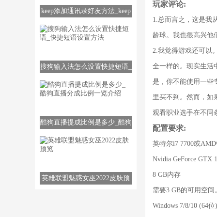
玩家评论:
keep添加通讯录好友方法_keep
1.总而言之，这是我
如何添加通讯录好友
龄球。我也很高兴他
2.我觉得游戏还可以
全一样的。现实生活
搜狗输入法怎么设置快捷短语_
快捷短语设置方法
是，你不能使用一些
里买不到。然而，如
观看职业选手在不同
酷狗直播提成比例是多少_酷狗
配置要求:
直播分成比例一览介绍
英特尔i7 7700或AMD
Nvidia GeForce GTX
8 GB内存
英雄联盟魅惑女巫2022皮肤预
需要3 GB的可用空间
览
Windows 7/8/10 (64位