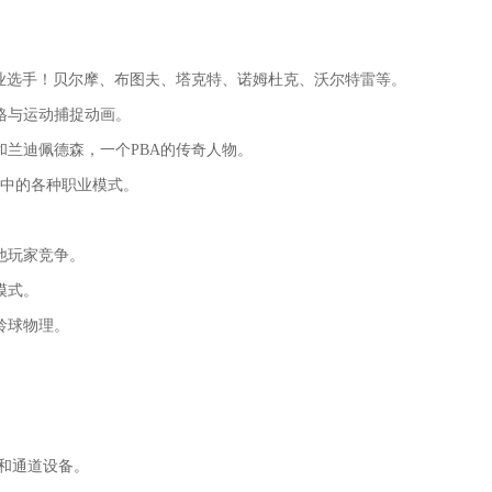
职业选手！贝尔摩、布图夫、塔克特、诺姆杜克、沃尔特雷等。
格与运动捕捉动画。
和兰迪佩德森，一个PBA的传奇人物。
赛中的各种职业模式。
他玩家竞争。
模式。
龄球物理。
。
引脚和通道设备。