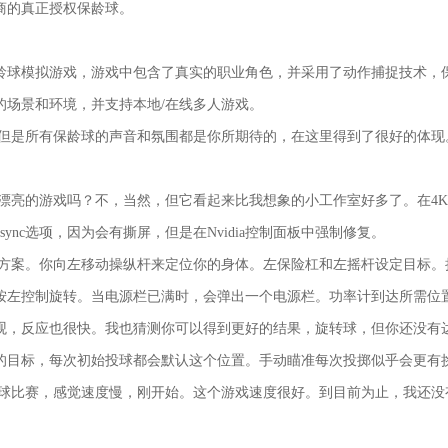
商的真正授权保龄球。
龄球模拟游戏，游戏中包含了真实的职业角色，并采用了动作捕捉技术，
的场景和环境，并支持本地/在线多人游戏。
，但是所有保龄球的声音和氛围都是你所期待的，在这里得到了很好的体现
最漂亮的游戏吗？不，当然，但它看起来比我想象的小工作室好多了。在4
ync选项，因为会有撕屏，但是在Nvidia控制面板中强制修复。
制方案。你向左移动操纵杆来定位你的身体。左保险杠和左摇杆设定目标。
按左控制旋转。当电源栏已满时，会弹出一个电源栏。功率计到达所需位
观，反应也很快。我也猜测你可以得到更好的结果，旋转球，但你还没有
的目标，每次初始投球都会默认这个位置。手动瞄准每次投掷似乎会更有
龄球比赛，感觉速度慢，刚开始。这个游戏速度很好。到目前为止，我还没