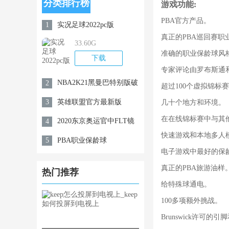
分类排行榜
游戏功能:
PBA官方产品。
实况足球2022pc版
1
真正的PBA巡回赛
33.60G
准确的职业保龄球风
下载
专家评论由罗布斯通
NBA2K21黑曼巴特别版破
2
超过100个虚拟锦标
解内购免费版
英雄联盟官方最新版
3
几十个地方和环境。
在在线锦标赛中与其
2020东京奥运官中FLT镜
4
快速游戏和本地多人
像版
PBA职业保龄球
5
电子游戏中最好的保
真正的PBA旅游油样
热门推荐
给特殊球通电。
100多项额外挑战。
Brunswick许可的