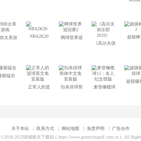
2020
回赛
2017
式
NBA2K20
超级棒
你太美游
网球世界巡
《高尔夫俱
戏
回赛2
乐部2019》
爆裂猛击
超级爆
正常人的篮
扣杀排球简
麦登橄榄球
球
球英文免安
体中文免安
12：名人纪
装版
装版
念馆版
关于本站
联系方式
网站地图
免责声明
广告合作
t ©2018-2022绿城格夫下载站 ( https://www.greencitygolf.com.cn ) .All Rights