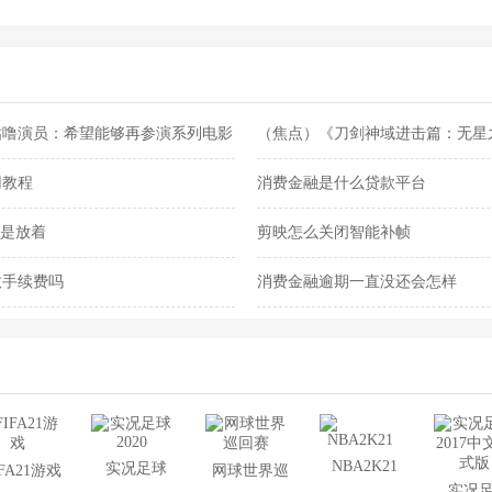
咕噜演员：希望能够再参演系列电影
（焦点）《刀剑神域进击篇：无星之
线B站
用教程
消费金融是什么贷款平台
还是放着
剪映怎么关闭智能补帧
收手续费吗
消费金融逾期一直没还会怎样
NBA2K21
实况足球
IFA21游戏
网球世界巡
实况