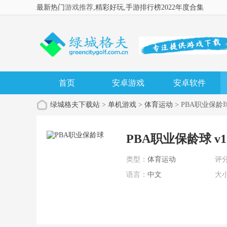
最新热门
游戏推荐
,精彩好玩
,手游排行榜2022年度合集
首页
安卓游戏
安卓软件
绿城格夫下载站
>
单机游戏
>
体育运动
> PBA职业保龄
PBA职业保龄球 v1
类型：
体育运动
评
语言：
中文
大