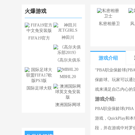
火爆游戏
​私密相册卫
风
士
神田川
FIFA19官方
JETGIRLS
中文免安装版
游戏介绍
《高尔夫俱乐
部2019》
“PBA职业保龄球(P
MBHL20
保龄球。玩家可以通
国际足球大联
戏来满足自己内心的
盟FIFA17欧
游戏介绍:
澳洲国际网球
版PS3版
PBA职业保龄球(PB
英文免安装版
游戏，QuickPl
段，并在游戏中对罗伯