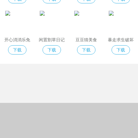
开心消消乐免
闲置割草日记
豆豆猜美食
暴走求生破坏
费版
模拟器
下载
下载
下载
下载
Copyright © 2018-2022绿城格夫下载站
(https://www.greencitygolf.com.cn).All Rights Reserved
京ICP备09038726号-1