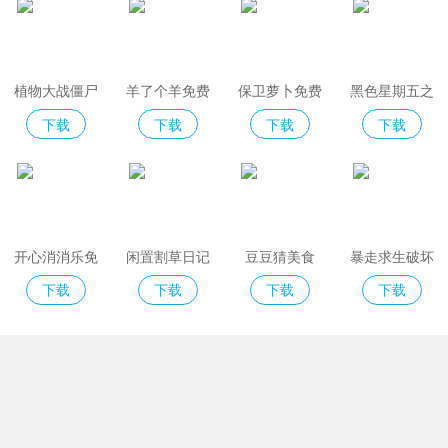
植物大战僵尸
羊了个羊免费
保卫萝卜免费
黑色星期五之
2免费版
版
夜indiecross
下载
下载
下载
下载
开心消消乐免
闲置割草日记
豆豆猜美食
暴走求生破坏
费版
模拟器
下载
下载
下载
下载