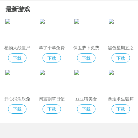
最新游戏
植物大战僵尸
羊了个羊免费
保卫萝卜免费
黑色星期五之
2免费版
版
夜indiecross
下载
下载
下载
下载
开心消消乐免
闲置割草日记
豆豆猜美食
暴走求生破坏
费版
模拟器
下载
下载
下载
下载